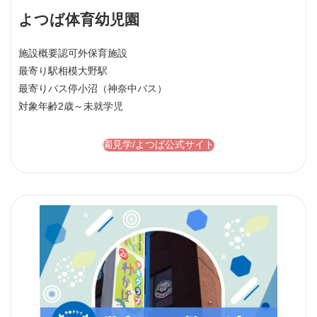
よつば体育幼児園
施設概要
認可外保育施設
最寄り駅
相模大野駅
最寄りバス停
小沼（神奈中バス）
対象年齢
2歳～未就学児
園見学/よつば公式サイト