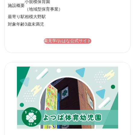
小規模保育園
施設概要
（地域型保育事業）
最寄り駅
相模大野駅
対象年齢
3歳未満児
園見学/おはな公式サイト