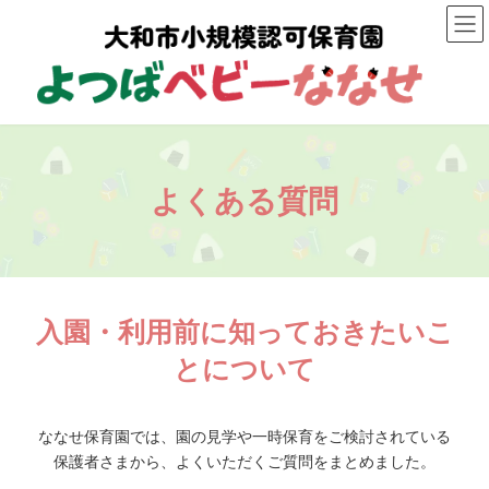
コ
ナ
ン
ビ
テ
ゲ
ン
ー
ツ
シ
へ
ョ
ス
ン
キ
に
ッ
移
プ
動
よくある質問
入園・利用前に知っておきたいこ
とについて
ななせ保育園では、園の見学や一時保育をご検討されている
保護者さまから、よくいただくご質問をまとめました。