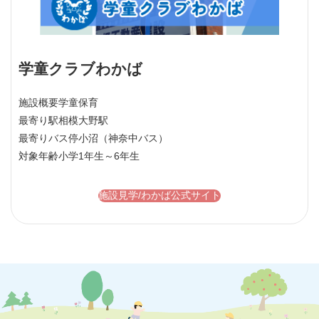
学童クラブわかば
施設概要
学童保育
最寄り駅
相模大野駅
最寄りバス停
小沼（神奈中バス）
対象年齢
小学1年生～6年生
施設見学/わかば公式サイト