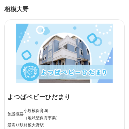
相模大野
よつばベビーひだまり
小規模保育園
施設概要
（地域型保育事業）
最寄り駅
相模大野駅