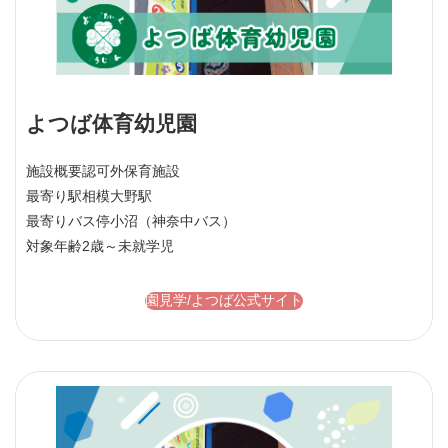
よつば体育幼児園
施設概要
認可外保育施設
最寄り駅
相模大野駅
最寄りバス停
小沼（神奈中バス）
対象年齢
2歳～未就学児
園見学/よつば公式サイト