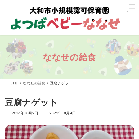
コ
ナ
ン
ビ
テ
ゲ
ン
ー
ツ
シ
へ
ョ
ス
ン
キ
に
ッ
移
プ
動
ななせの給食
TOP
ななせの給食
豆腐ナゲット
豆腐ナゲット
最
2024年10月9日
2024年10月9日
終
更
新
日