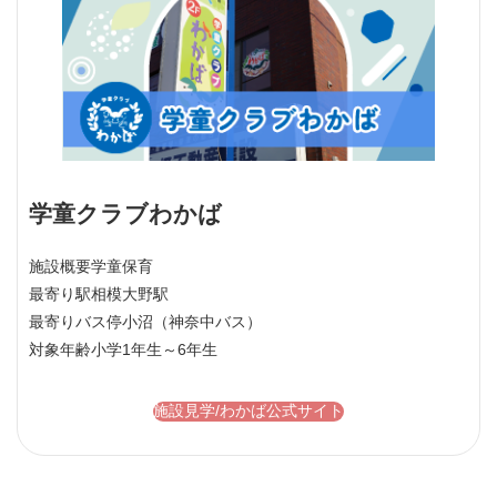
学童クラブわかば
施設概要
学童保育
最寄り駅
相模大野駅
最寄りバス停
小沼（神奈中バス）
対象年齢
小学1年生～6年生
施設見学/わかば公式サイト