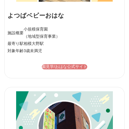
よつばベビーおはな
小規模保育園
施設概要
（地域型保育事業）
最寄り駅
相模大野駅
対象年齢
3歳未満児
園見学/おはな公式サイト