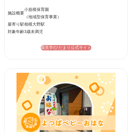
小規模保育園
施設概要
（地域型保育事業）
最寄り駅
相模大野駅
対象年齢
3歳未満児
園見学/ひだまり公式サイト