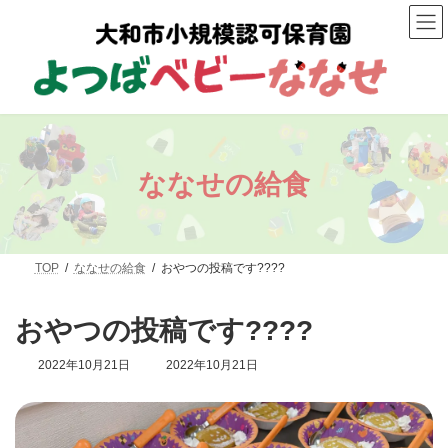
コ
ナ
ン
ビ
テ
ゲ
ン
ー
ツ
シ
へ
ョ
ス
ン
キ
に
ッ
移
プ
動
ななせの給食
TOP
ななせの給食
おやつの投稿です????
おやつの投稿です????
最
2022年10月21日
2022年10月21日
終
更
新
日