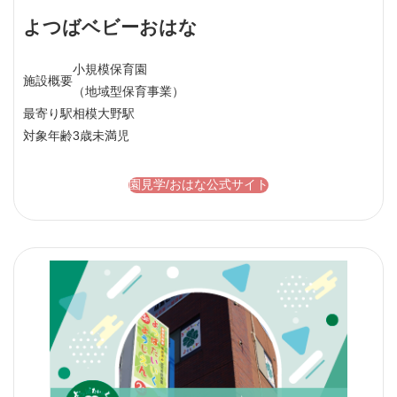
よつばベビーおはな
小規模保育園
施設概要
（地域型保育事業）
最寄り駅
相模大野駅
対象年齢
3歳未満児
園見学/おはな公式サイト