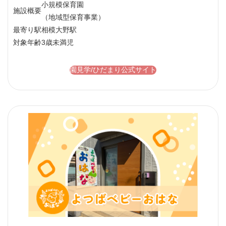
小規模保育園
施設概要
（地域型保育事業）
最寄り駅
相模大野駅
対象年齢
3歳未満児
園見学/ひだまり公式サイト