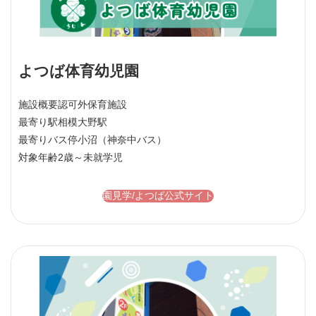
よつば体育幼児園
施設概要
認可外保育施設
最寄り駅
相模大野駅
最寄りバス停
小沼（神奈中バス）
対象年齢
2歳～未就学児
園見学/よつば公式サイト