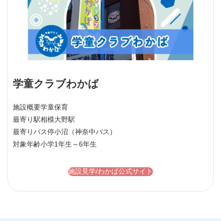
学童クラブわかば
施設概要
学童保育
最寄り駅
相模大野駅
最寄りバス停
小沼（神奈中バス）
対象年齢
小学1年生～6年生
施設見学/わかば公式サイト