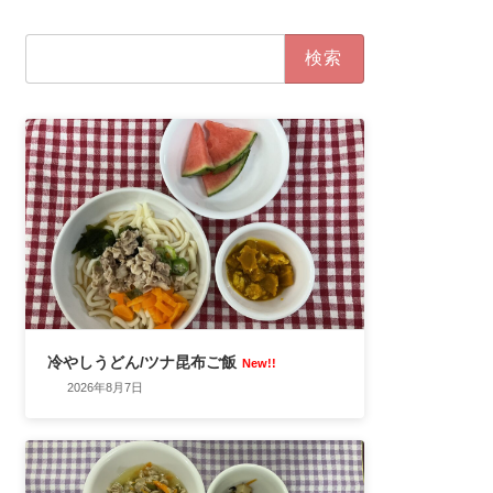
検
索:
冷やしうどん/ツナ昆布ご飯
New!!
2026年8月7日