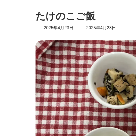
たけのこご飯
最
2025年4月23日
2025年4月23日
終
更
新
日
時
: