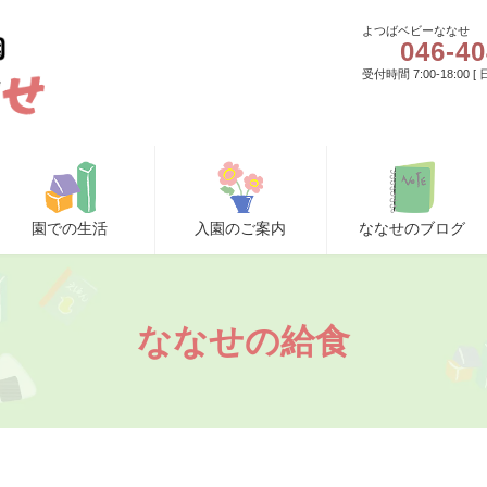
よつばベビーななせ
046-40
受付時間 7:00-18:00 
園での生活
入園のご案内
ななせのブログ
ななせの給食