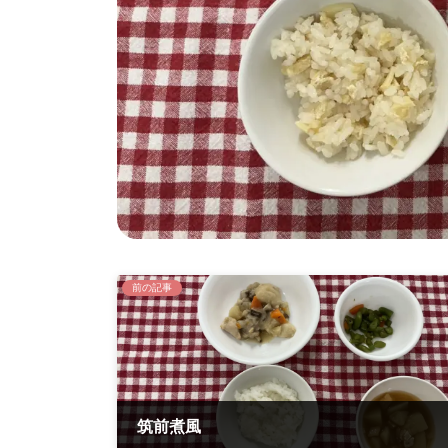
前の記事
筑前煮風