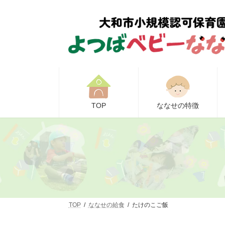
コ
ナ
ン
ビ
テ
ゲ
ン
ー
ツ
シ
へ
ョ
ス
ン
キ
に
ッ
移
プ
動
TOP
ななせの特徴
TOP
ななせの給食
たけのこご飯