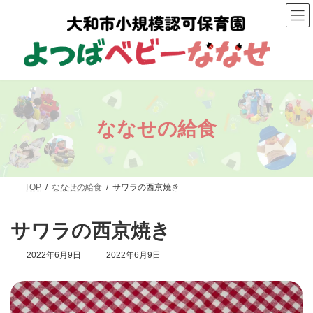
コ
ナ
ン
ビ
テ
ゲ
ン
ー
ツ
シ
へ
ョ
ス
ン
キ
に
ッ
移
プ
動
ななせの給食
TOP
ななせの給食
サワラの西京焼き
サワラの西京焼き
最
2022年6月9日
2022年6月9日
終
更
新
日