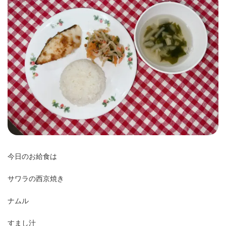
時
:
今日のお給食は
サワラの西京焼き
ナムル
すまし汁