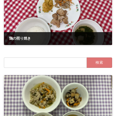
鶏の照り焼き
2022年6月10日
検
索: