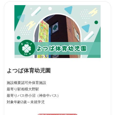
よつば体育幼児園
施設概要
認可外保育施設
最寄り駅
相模大野駅
最寄りバス停
小沼（神奈中バス）
対象年齢
2歳～未就学児