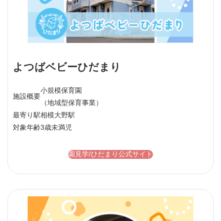
よつばベビーひだまり
小規模保育園
施設概要
（地域型保育事業）
最寄り駅
相模大野駅
対象年齢
3歳未満児
園見学/ひだまり公式サイト