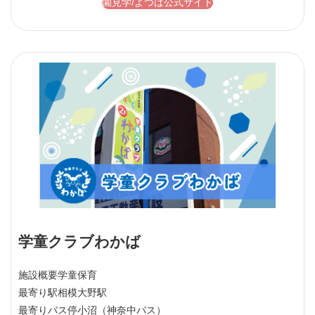
園見学/よつば公式サイト
学童クラブわかば
施設概要
学童保育
最寄り駅
相模大野駅
最寄りバス停
小沼（神奈中バス）