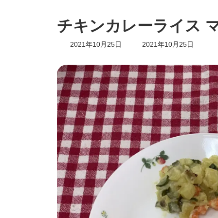
チキンカレーライス 
最
2021年10月25日
2021年10月25日
終
更
新
日
時
: