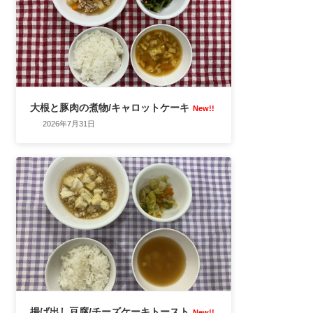
大根と豚肉の煮物/キャロットケーキ
New!!
2026年7月31日
揚げ出し豆腐/チーズケーキトースト
New!!