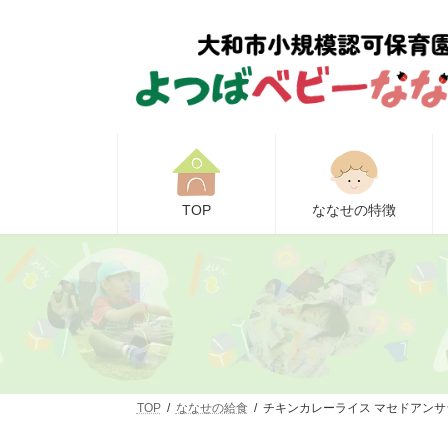
コ
ナ
ン
ビ
テ
ゲ
ン
ー
ツ
シ
へ
ョ
ス
ン
キ
に
ッ
移
プ
動
TOP
ななせの特徴
TOP
ななせの給食
チキンカレーライス マセドアンサ