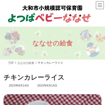
コ
ナ
ン
ビ
テ
ゲ
ン
ー
ツ
シ
へ
ョ
ス
ン
キ
に
ッ
移
プ
動
ななせの給食
TOP
ななせの給食
チキンカレーライス
チキンカレーライス
最
2023年8月14日
2023年8月14日
終
更
新
日