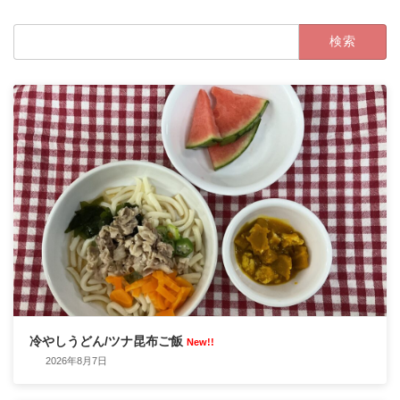
検
索:
冷やしうどん/ツナ昆布ご飯
New!!
2026年8月7日