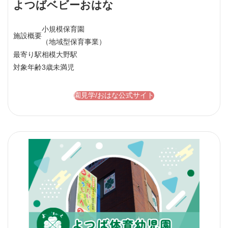
よつばベビーおはな
小規模保育園
施設概要
（地域型保育事業）
最寄り駅
相模大野駅
対象年齢
3歳未満児
園見学/おはな公式サイト