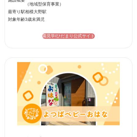
施設概要
（地域型保育事業）
最寄り駅
相模大野駅
対象年齢
3歳未満児
園見学/ひだまり公式サイト