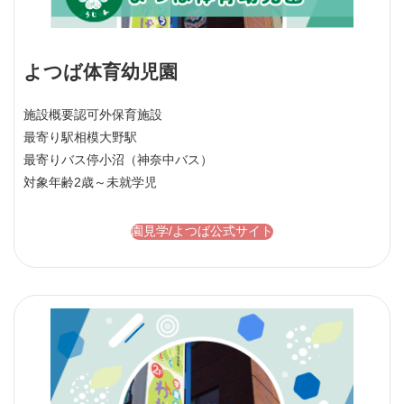
よつば体育幼児園
施設概要
認可外保育施設
最寄り駅
相模大野駅
最寄りバス停
小沼（神奈中バス）
対象年齢
2歳～未就学児
園見学/よつば公式サイト