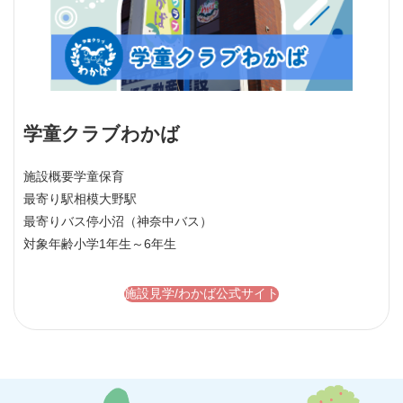
学童クラブわかば
施設概要
学童保育
最寄り駅
相模大野駅
最寄りバス停
小沼（神奈中バス）
対象年齢
小学1年生～6年生
施設見学/わかば公式サイト