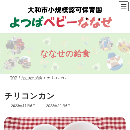
コ
ナ
ン
ビ
テ
ゲ
ン
ー
ツ
シ
へ
ョ
ス
ン
キ
に
ッ
移
プ
動
ななせの給食
TOP
ななせの給食
チリコンカン
チリコンカン
最
2023年11月6日
2023年11月6日
終
更
新
日