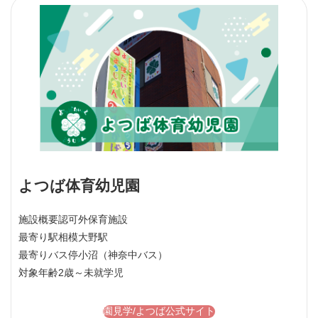
よつば体育幼児園
施設概要
認可外保育施設
最寄り駅
相模大野駅
最寄りバス停
小沼（神奈中バス）
対象年齢
2歳～未就学児
園見学/よつば公式サイト