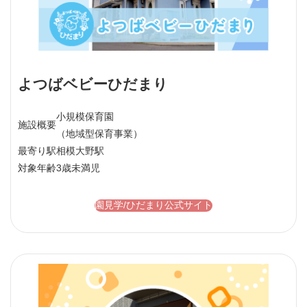
よつばベビーひだまり
小規模保育園
施設概要
（地域型保育事業）
最寄り駅
相模大野駅
対象年齢
3歳未満児
園見学/ひだまり公式サイト