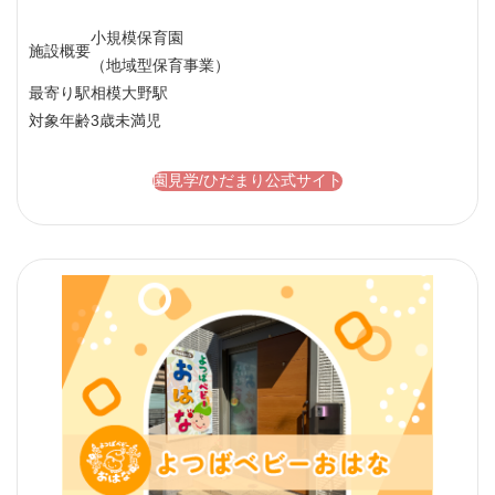
小規模保育園
施設概要
（地域型保育事業）
最寄り駅
相模大野駅
対象年齢
3歳未満児
園見学/ひだまり公式サイト