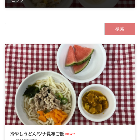
2024年8月26日
検
索:
冷やしうどん/ツナ昆布ご飯
New!!