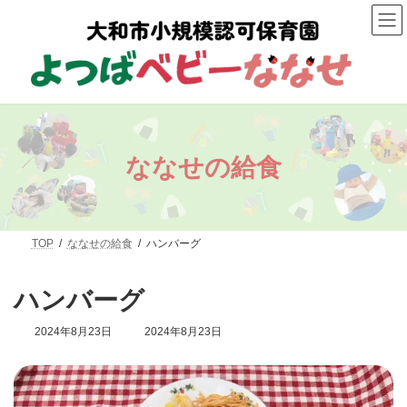
コ
ナ
ン
ビ
テ
ゲ
ン
ー
ツ
シ
へ
ョ
ス
ン
キ
に
ッ
移
プ
動
ななせの給食
TOP
ななせの給食
ハンバーグ
ハンバーグ
最
2024年8月23日
2024年8月23日
終
更
新
日