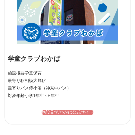
学童クラブわかば
施設概要
学童保育
最寄り駅
相模大野駅
最寄りバス停
小沼（神奈中バス）
対象年齢
小学1年生～6年生
施設見学/わかば公式サイト