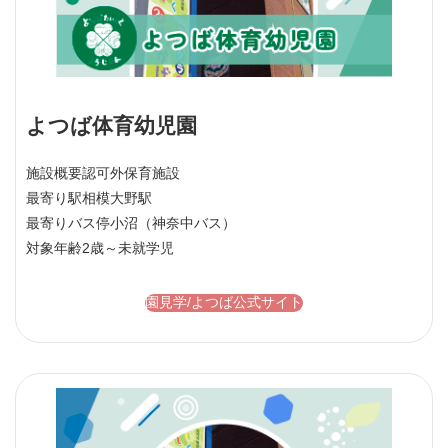
よつば体育幼児園
施設概要
認可外保育施設
最寄り駅
相模大野駅
最寄りバス停
小沼（神奈中バス）
対象年齢
2歳～未就学児
園見学/よつば公式サイト