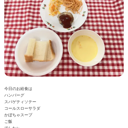
時
:
今日のお給食は
ハンバーグ
スパゲティソテー
コールスローサラダ
かぼちゃスープ
ご飯
でした✨️