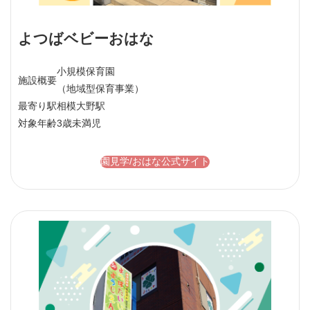
よつばベビーおはな
小規模保育園
施設概要
（地域型保育事業）
最寄り駅
相模大野駅
対象年齢
3歳未満児
園見学/おはな公式サイト