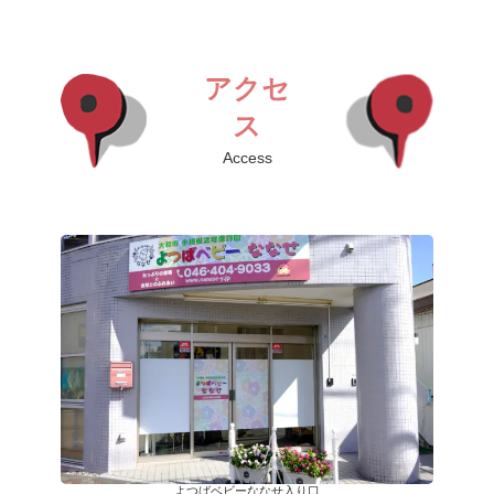
アクセ
ス
Access
よつばベビーななせ入り口