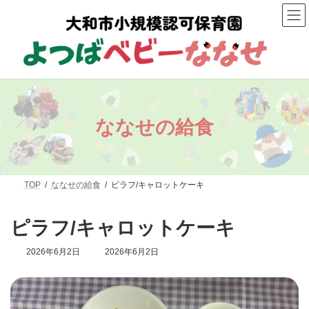
コ
ナ
ン
ビ
テ
ゲ
ン
ー
ツ
シ
へ
ョ
ス
ン
キ
に
ッ
移
プ
動
ななせの給食
TOP
ななせの給食
ピラフ/キャロットケーキ
ピラフ/キャロットケーキ
最
2026年6月2日
2026年6月2日
終
更
新
日