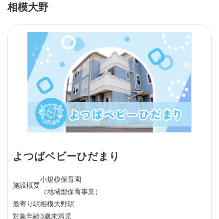
相模大野
よつばベビーひだまり
小規模保育園
施設概要
（地域型保育事業）
最寄り駅
相模大野駅
対象年齢
3歳未満児