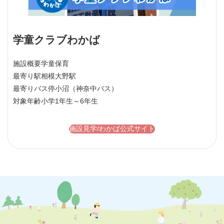
学童クラブわかば
施設概要
学童保育
最寄り駅
相模大野駅
最寄りバス停
小沼（神奈中バス）
対象年齢
小学1年生～6年生
施設見学/わかば公式サイト