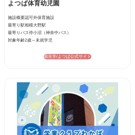
よつば体育幼児園
施設概要
認可外保育施設
最寄り駅
相模大野駅
最寄りバス停
小沼（神奈中バス）
対象年齢
2歳～未就学児
園見学/よつば公式サイト