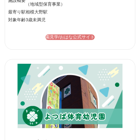
施設概要
（地域型保育事業）
最寄り駅
相模大野駅
対象年齢
3歳未満児
園見学/おはな公式サイト