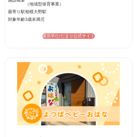
施設概要
（地域型保育事業）
最寄り駅
相模大野駅
対象年齢
3歳未満児
園見学/ひだまり公式サイト