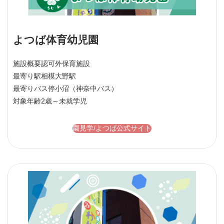
よつば体育幼児園
施設概要
認可外保育施設
最寄り駅
相模大野駅
最寄りバス停
小沼（神奈中バス）
対象年齢
2歳～未就学児
園見学/よつば公式サイト