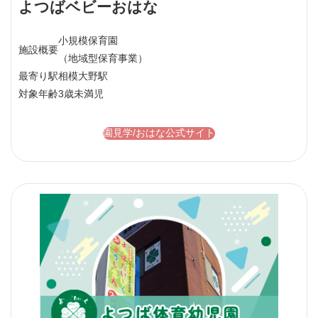
よつばベビーおはな
小規模保育園
施設概要
（地域型保育事業）
最寄り駅
相模大野駅
対象年齢
3歳未満児
園見学/おはな公式サイト