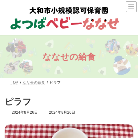
コ
ナ
ン
ビ
テ
ゲ
ン
ー
ツ
シ
へ
ョ
ス
ン
キ
に
ッ
移
プ
動
ななせの給食
TOP
ななせの給食
ピラフ
ピラフ
最
2024年8月26日
2024年8月26日
終
更
新
日