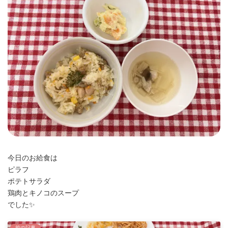
時
:
今日のお給食は
ピラフ
ポテトサラダ
鶏肉とキノコのスープ
でした✨️
前の記事