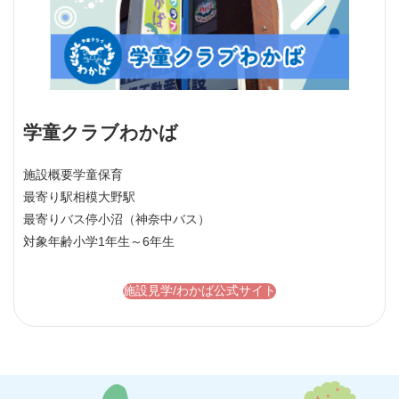
学童クラブわかば
施設概要
学童保育
最寄り駅
相模大野駅
最寄りバス停
小沼（神奈中バス）
対象年齢
小学1年生～6年生
施設見学/わかば公式サイト