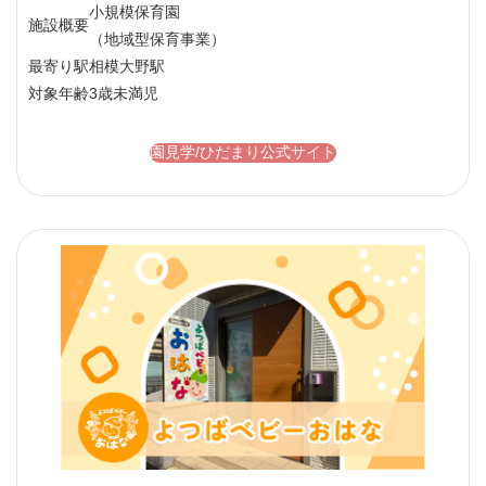
小規模保育園
施設概要
（地域型保育事業）
最寄り駅
相模大野駅
対象年齢
3歳未満児
園見学/ひだまり公式サイト