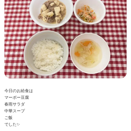
時
:
今日のお給食は
マーボー豆腐
春雨サラダ
中華スープ
ご飯
でした✨️