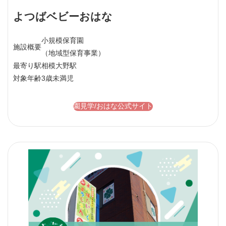
よつばベビーおはな
小規模保育園
施設概要
（地域型保育事業）
最寄り駅
相模大野駅
対象年齢
3歳未満児
園見学/おはな公式サイト