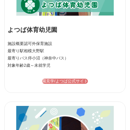
よつば体育幼児園
施設概要
認可外保育施設
最寄り駅
相模大野駅
最寄りバス停
小沼（神奈中バス）
対象年齢
2歳～未就学児
園見学/よつば公式サイト