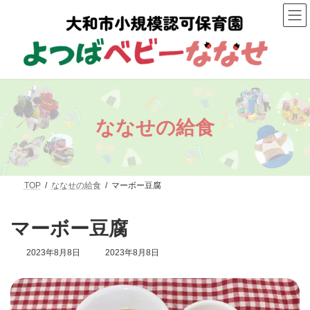
コ
ナ
ン
ビ
テ
ゲ
ン
ー
ツ
シ
へ
ョ
ス
ン
キ
に
ッ
移
プ
動
ななせの給食
TOP
ななせの給食
マーボー豆腐
マーボー豆腐
最
2023年8月8日
2023年8月8日
終
更
新
日