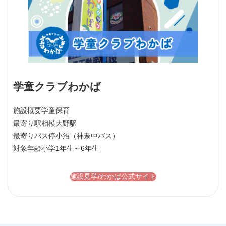
学童クラブわかば
施設概要
学童保育
最寄り駅
相模大野駅
最寄りバス停
小沼（神奈中バス）
対象年齢
小学1年生～6年生
施設見学/わかば公式サイト