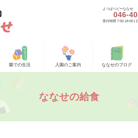
よつばベビーななせ
046-40
受付時間 7:00-18:00 
園での生活
入園のご案内
ななせのブログ
ななせの給食