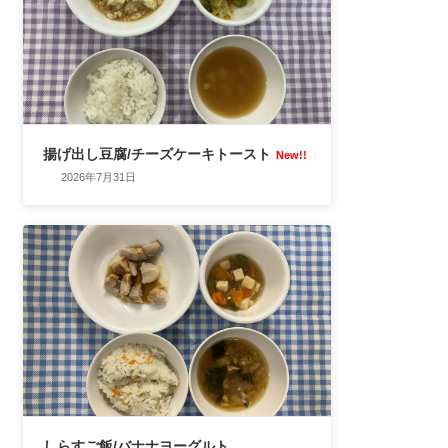
揚げ出し豆腐/チーズケーキトースト
New!!
2026年7月31日
しらすご飯/バナナヨーグルト