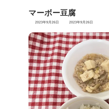
マーボー豆腐
最
2023年9月26日
2023年9月26日
終
更
新
日
時
: