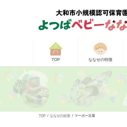
コ
ナ
ン
ビ
テ
ゲ
ン
ー
ツ
シ
へ
ョ
ス
ン
キ
に
ッ
移
プ
動
TOP
ななせの特徴
TOP
ななせの給食
マーボー豆腐