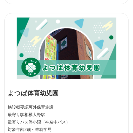
よつば体育幼児園
施設概要
認可外保育施設
最寄り駅
相模大野駅
最寄りバス停
小沼（神奈中バス）
対象年齢
2歳～未就学児