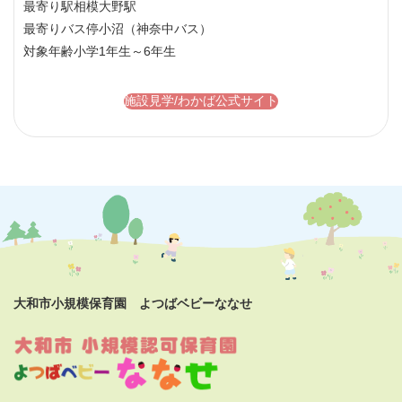
最寄り駅
相模大野駅
最寄りバス停
小沼（神奈中バス）
対象年齢
小学1年生～6年生
施設見学/わかば公式サイト
大和市小規模保育園 よつばベビーななせ