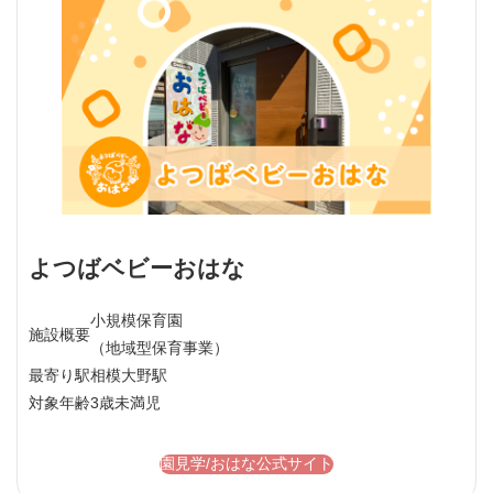
よつばベビーおはな
小規模保育園
施設概要
（地域型保育事業）
最寄り駅
相模大野駅
対象年齢
3歳未満児
園見学/おはな公式サイト