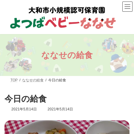
コ
ナ
ン
ビ
テ
ゲ
ン
ー
ツ
シ
へ
ョ
ス
ン
キ
に
ッ
移
プ
動
ななせの給食
TOP
ななせの給食
今日の給食
今日の給食
最
2021年5月14日
2021年5月14日
終
更
新
日