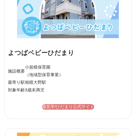
よつばベビーひだまり
小規模保育園
施設概要
（地域型保育事業）
最寄り駅
相模大野駅
対象年齢
3歳未満児
園見学/ひだまり公式サイト