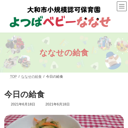
コ
ナ
ン
ビ
テ
ゲ
ン
ー
ツ
シ
へ
ョ
ス
ン
キ
に
ッ
移
プ
動
ななせの給食
TOP
ななせの給食
今日の給食
今日の給食
最
2021年6月18日
2021年6月18日
終
更
新
日