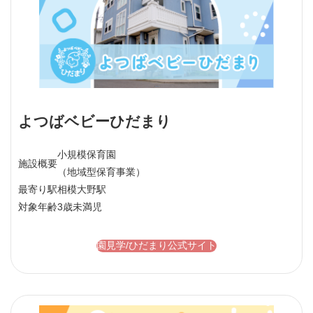
よつばベビーひだまり
小規模保育園
施設概要
（地域型保育事業）
最寄り駅
相模大野駅
対象年齢
3歳未満児
園見学/ひだまり公式サイト