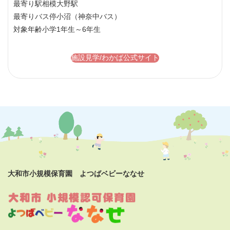
最寄り駅
相模大野駅
最寄りバス停
小沼（神奈中バス）
対象年齢
小学1年生～6年生
施設見学/わかば公式サイト
大和市小規模保育園 よつばベビーななせ