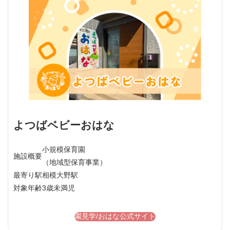
よつばベビーおはな
小規模保育園
施設概要
（地域型保育事業）
最寄り駅
相模大野駅
対象年齢
3歳未満児
園見学/おはな公式サイト