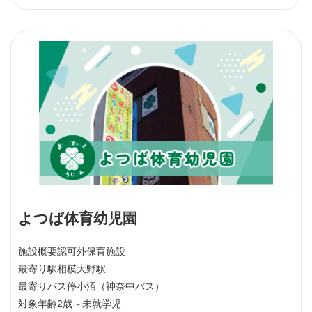
よつば体育幼児園
施設概要
認可外保育施設
最寄り駅
相模大野駅
最寄りバス停
小沼（神奈中バス）
対象年齢
2歳～未就学児