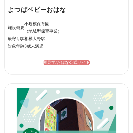
よつばベビーおはな
小規模保育園
施設概要
（地域型保育事業）
最寄り駅
相模大野駅
対象年齢
3歳未満児
園見学/おはな公式サイト