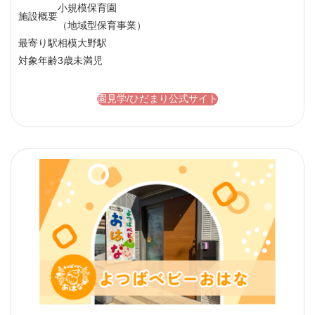
小規模保育園
施設概要
（地域型保育事業）
最寄り駅
相模大野駅
対象年齢
3歳未満児
園見学/ひだまり公式サイト