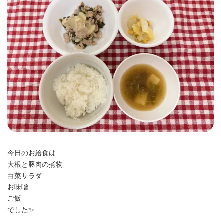
時
:
今日のお給食は
大根と豚肉の煮物
白菜サラダ
お味噌
ご飯
でした✨️