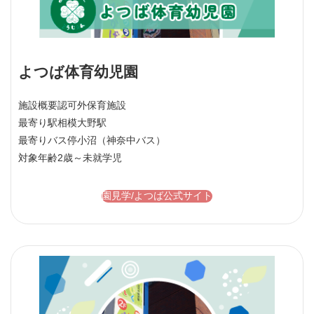
よつば体育幼児園
施設概要
認可外保育施設
最寄り駅
相模大野駅
最寄りバス停
小沼（神奈中バス）
対象年齢
2歳～未就学児
園見学/よつば公式サイト