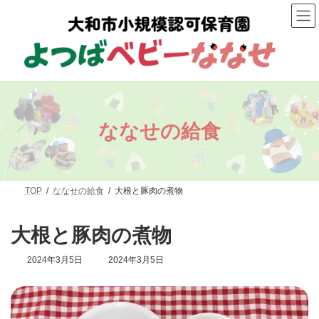
コ
ナ
ン
ビ
テ
ゲ
ン
ー
ツ
シ
へ
ョ
ス
ン
キ
に
ッ
移
プ
動
ななせの給食
TOP
ななせの給食
大根と豚肉の煮物
大根と豚肉の煮物
最
2024年3月5日
2024年3月5日
終
更
新
日