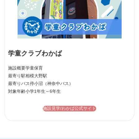
学童クラブわかば
施設概要
学童保育
最寄り駅
相模大野駅
最寄りバス停
小沼（神奈中バス）
対象年齢
小学1年生～6年生
施設見学/わかば公式サイト