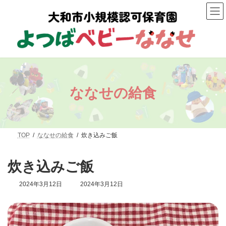
コ
ナ
ン
ビ
テ
ゲ
ン
ー
ツ
シ
へ
ョ
ス
ン
キ
に
ッ
移
プ
動
ななせの給食
TOP
ななせの給食
炊き込みご飯
炊き込みご飯
最
2024年3月12日
2024年3月12日
終
更
新
日