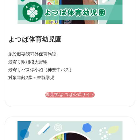
よつば体育幼児園
施設概要
認可外保育施設
最寄り駅
相模大野駅
最寄りバス停
小沼（神奈中バス）
対象年齢
2歳～未就学児
園見学/よつば公式サイト