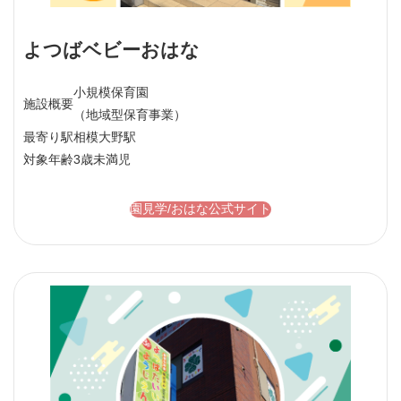
よつばベビーおはな
小規模保育園
施設概要
（地域型保育事業）
最寄り駅
相模大野駅
対象年齢
3歳未満児
園見学/おはな公式サイト