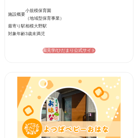
小規模保育園
施設概要
（地域型保育事業）
最寄り駅
相模大野駅
対象年齢
3歳未満児
園見学/ひだまり公式サイト