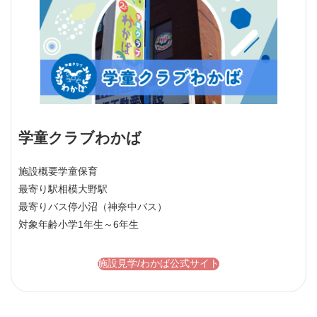
学童クラブわかば
施設概要
学童保育
最寄り駅
相模大野駅
最寄りバス停
小沼（神奈中バス）
対象年齢
小学1年生～6年生
施設見学/わかば公式サイト