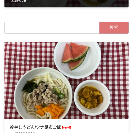
2024年3月13日
検
索:
冷やしうどん/ツナ昆布ご飯
New!!