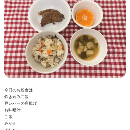
時
:
今日のお給食は
炊き込みご飯
豚レバーの唐揚げ
お味噌汁
ご飯
みかん
でした✨