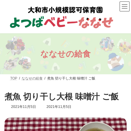
コ
ナ
ン
ビ
テ
ゲ
ン
ー
ツ
シ
へ
ョ
ス
ン
キ
に
ッ
移
プ
動
ななせの給食
TOP
ななせの給食
煮魚 切り干し大根 味噌汁 ご飯
煮魚 切り干し大根 味噌汁 ご飯
最
2021年11月5日
2021年11月5日
終
更
新
日