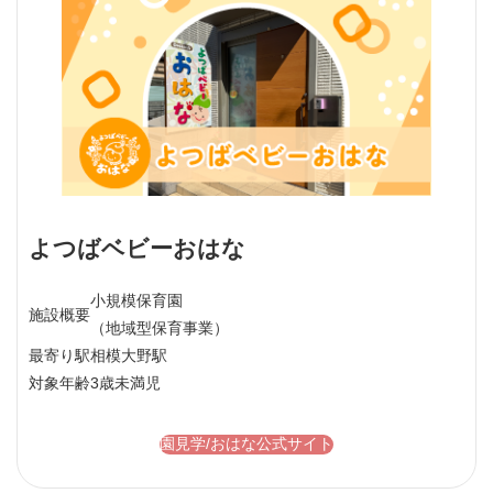
よつばベビーおはな
小規模保育園
施設概要
（地域型保育事業）
最寄り駅
相模大野駅
対象年齢
3歳未満児
園見学/おはな公式サイト