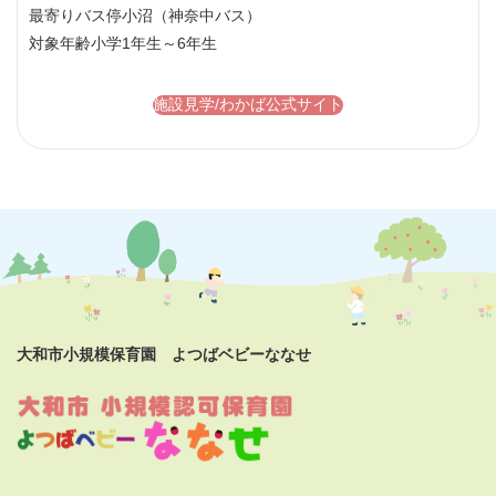
最寄りバス停
小沼（神奈中バス）
対象年齢
小学1年生～6年生
施設見学/わかば公式サイト
大和市小規模保育園 よつばベビーななせ