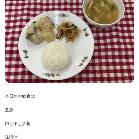
時
:
今日のお給食は
煮魚
切り干し大根
味噌汁