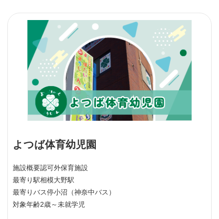
よつば体育幼児園
施設概要
認可外保育施設
最寄り駅
相模大野駅
最寄りバス停
小沼（神奈中バス）
対象年齢
2歳～未就学児