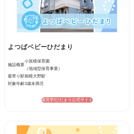
よつばベビーひだまり
小規模保育園
施設概要
（地域型保育事業）
最寄り駅
相模大野駅
対象年齢
3歳未満児
園見学/ひだまり公式サイト