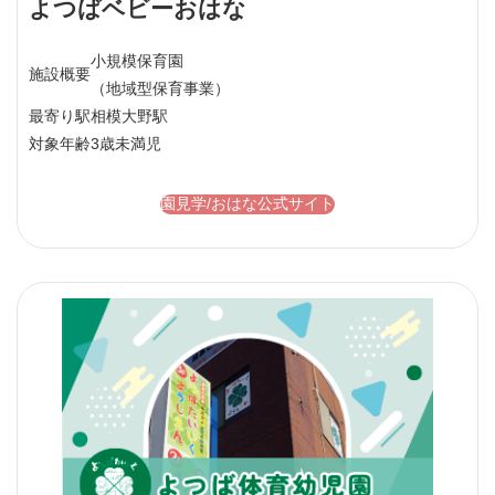
よつばベビーおはな
小規模保育園
施設概要
（地域型保育事業）
最寄り駅
相模大野駅
対象年齢
3歳未満児
園見学/おはな公式サイト