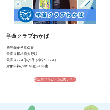
学童クラブわかば
施設概要
学童保育
最寄り駅
相模大野駅
最寄りバス停
小沼（神奈中バス）
対象年齢
小学1年生～6年生
施設見学/わかば公式サイト