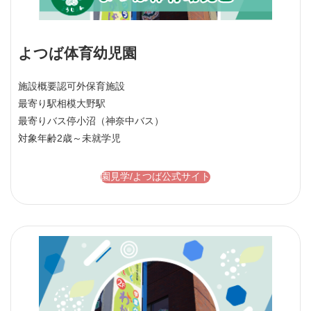
よつば体育幼児園
施設概要
認可外保育施設
最寄り駅
相模大野駅
最寄りバス停
小沼（神奈中バス）
対象年齢
2歳～未就学児
園見学/よつば公式サイト