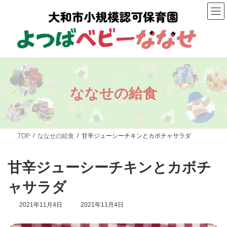
コ
ナ
ン
ビ
テ
ゲ
ン
ー
ツ
シ
へ
ョ
ス
ン
キ
に
ッ
移
プ
動
ななせの給食
TOP
ななせの給食
甘辛ジューシーチキンとカボチャサラダ
甘辛ジューシーチキンとカボチ
ャサラダ
最
2021年11月4日
2021年11月4日
終
更