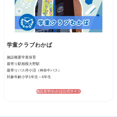
学童クラブわかば
施設概要
学童保育
最寄り駅
相模大野駅
最寄りバス停
小沼（神奈中バス）
対象年齢
小学1年生～6年生
施設見学/わかば公式サイト