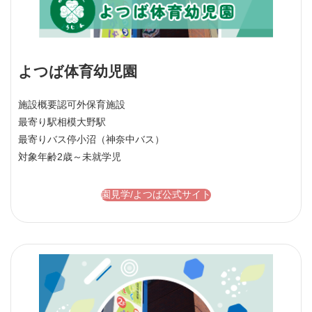
よつば体育幼児園
施設概要
認可外保育施設
最寄り駅
相模大野駅
最寄りバス停
小沼（神奈中バス）
対象年齢
2歳～未就学児
園見学/よつば公式サイト