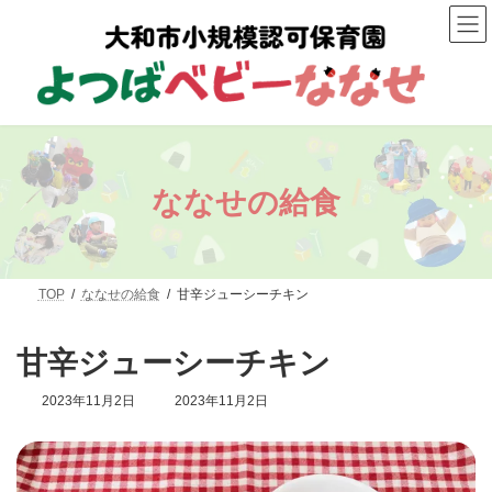
コ
ナ
ン
ビ
テ
ゲ
ン
ー
ツ
シ
へ
ョ
ス
ン
キ
に
ッ
移
プ
動
ななせの給食
TOP
ななせの給食
甘辛ジューシーチキン
甘辛ジューシーチキン
最
2023年11月2日
2023年11月2日
終
更
新
日