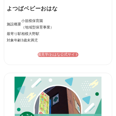
よつばベビーおはな
小規模保育園
施設概要
（地域型保育事業）
最寄り駅
相模大野駅
対象年齢
3歳未満児
園見学/おはな公式サイト