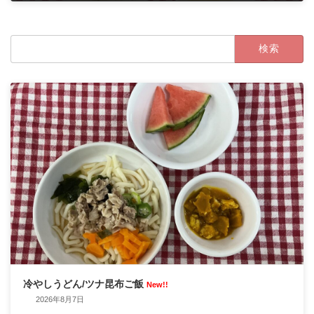
2023年11月6日
検
索:
冷やしうどん/ツナ昆布ご飯
New!!
2026年8月7日