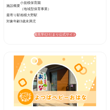
小規模保育園
施設概要
（地域型保育事業）
最寄り駅
相模大野駅
対象年齢
3歳未満児
園見学/ひだまり公式サイト