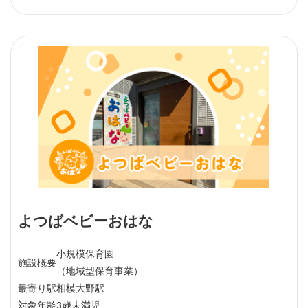
よつばベビーおはな
小規模保育園
施設概要
（地域型保育事業）
最寄り駅
相模大野駅
対象年齢
3歳未満児