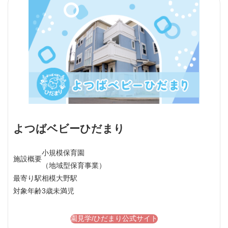
よつばベビーひだまり
小規模保育園
施設概要
（地域型保育事業）
最寄り駅
相模大野駅
対象年齢
3歳未満児
園見学/ひだまり公式サイト