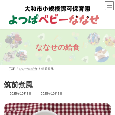
コ
ナ
ン
ビ
テ
ゲ
ン
ー
ツ
シ
へ
ョ
ス
ン
キ
に
ッ
移
プ
動
ななせの給食
TOP
ななせの給食
筑前煮風
筑前煮風
最
2025年10月3日
2025年10月3日
終
更
新
日