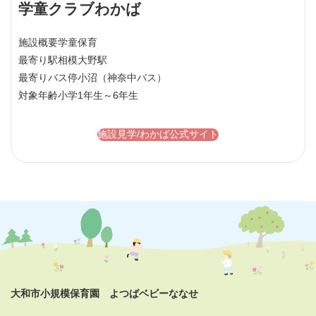
学童クラブわかば
施設概要
学童保育
最寄り駅
相模大野駅
最寄りバス停
小沼（神奈中バス）
対象年齢
小学1年生～6年生
施設見学/わかば公式サイト
大和市小規模保育園 よつばベビーななせ