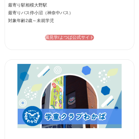
最寄り駅
相模大野駅
最寄りバス停
小沼（神奈中バス）
対象年齢
2歳～未就学児
園見学/よつば公式サイト