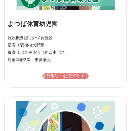
よつば体育幼児園
施設概要
認可外保育施設
最寄り駅
相模大野駅
最寄りバス停
小沼（神奈中バス）
対象年齢
2歳～未就学児
園見学/よつば公式サイト