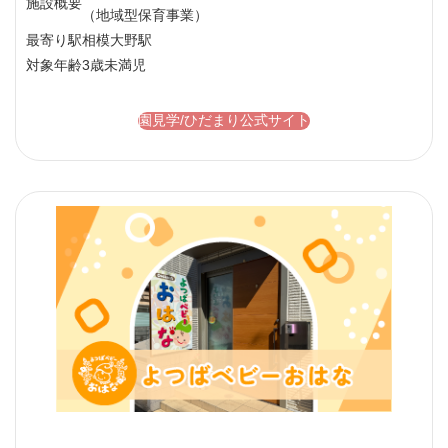
施設概要
（地域型保育事業）
最寄り駅
相模大野駅
対象年齢
3歳未満児
園見学/ひだまり公式サイト