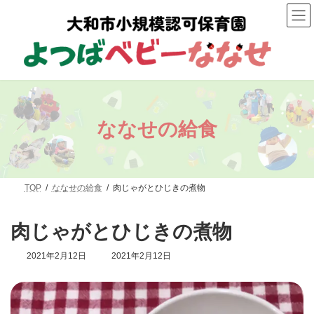
コ
ナ
ン
ビ
テ
ゲ
ン
ー
ツ
シ
へ
ョ
ス
ン
キ
に
ッ
移
プ
動
ななせの給食
TOP
ななせの給食
肉じゃがとひじきの煮物
肉じゃがとひじきの煮物
最
2021年2月12日
2021年2月12日
終
更
新
日