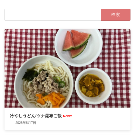
検
索:
冷やしうどん/ツナ昆布ご飯
New!!
2026年8月7日