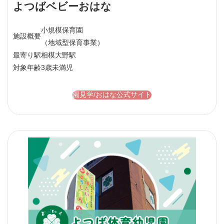
よつばベビーおはな
小規模保育園
施設概要
（地域型保育事業）
最寄り駅
相模大野駅
対象年齢
3歳未満児
園見学/おはな公式サイト