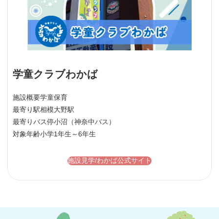
学童クラブわかば
施設概要
学童保育
最寄り駅
相模大野駅
最寄りバス停
小沼（神奈中バス）
対象年齢
小学1年生～6年生
施設見学/わかば公式サイト