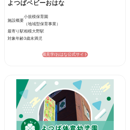
よつばベビーおはな
小規模保育園
施設概要
（地域型保育事業）
最寄り駅
相模大野駅
対象年齢
3歳未満児
園見学/おはな公式サイト