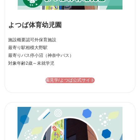
よつば体育幼児園
施設概要
認可外保育施設
最寄り駅
相模大野駅
最寄りバス停
小沼（神奈中バス）
対象年齢
2歳～未就学児
園見学/よつば公式サイト