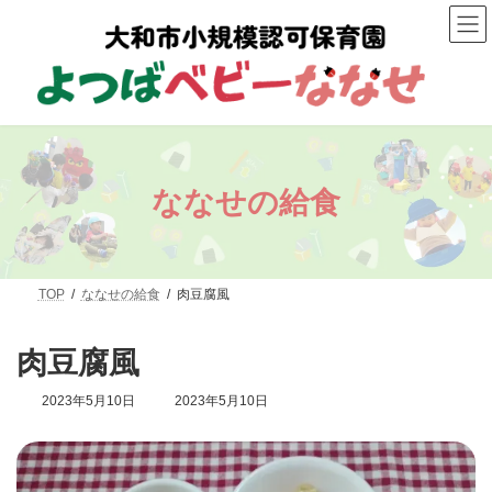
コ
ナ
ン
ビ
テ
ゲ
ン
ー
ツ
シ
へ
ョ
ス
ン
キ
に
ッ
移
プ
動
ななせの給食
TOP
ななせの給食
肉豆腐風
肉豆腐風
最
2023年5月10日
2023年5月10日
終
更
新
日