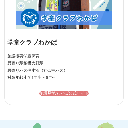
学童クラブわかば
施設概要
学童保育
最寄り駅
相模大野駅
最寄りバス停
小沼（神奈中バス）
対象年齢
小学1年生～6年生
施設見学/わかば公式サイト