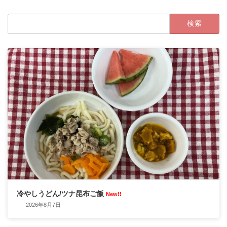
検
索:
冷やしうどん/ツナ昆布ご飯
New!!
2026年8月7日