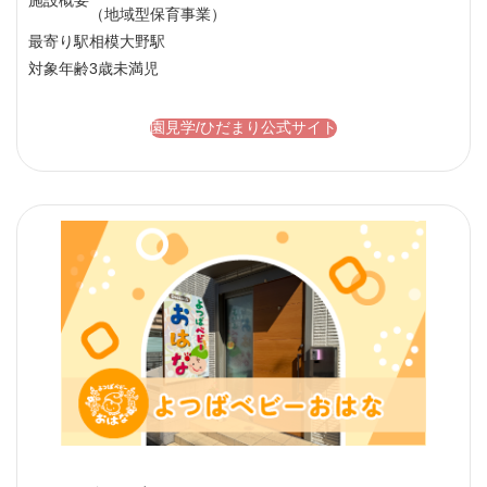
施設概要
（地域型保育事業）
最寄り駅
相模大野駅
対象年齢
3歳未満児
園見学/ひだまり公式サイト