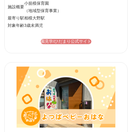
小規模保育園
施設概要
（地域型保育事業）
最寄り駅
相模大野駅
対象年齢
3歳未満児
園見学/ひだまり公式サイト