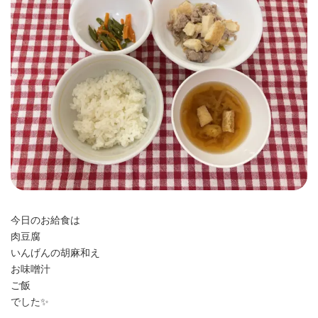
時
:
今日のお給食は
肉豆腐
いんげんの胡麻和え
お味噌汁
ご飯
でした✨