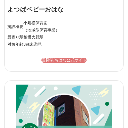
よつばベビーおはな
小規模保育園
施設概要
（地域型保育事業）
最寄り駅
相模大野駅
対象年齢
3歳未満児
園見学/おはな公式サイト