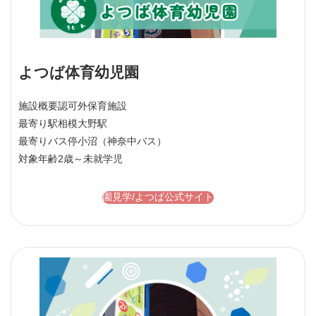
よつば体育幼児園
施設概要
認可外保育施設
最寄り駅
相模大野駅
最寄りバス停
小沼（神奈中バス）
対象年齢
2歳～未就学児
園見学/よつば公式サイト