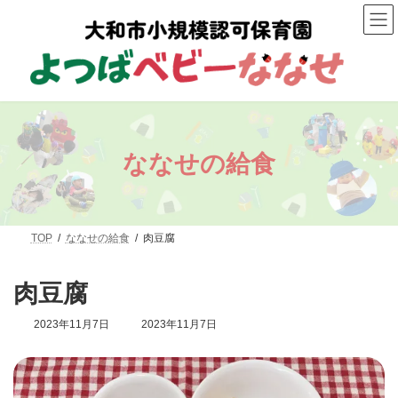
コ
ナ
ン
ビ
テ
ゲ
ン
ー
ツ
シ
へ
ョ
ス
ン
キ
に
ッ
移
プ
動
ななせの給食
TOP
ななせの給食
肉豆腐
肉豆腐
最
2023年11月7日
2023年11月7日
終
更
新
日