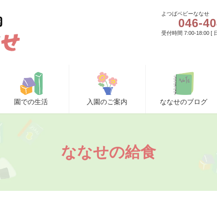
よつばベビーななせ
046-40
受付時間 7:00-18:00 
園での生活
入園のご案内
ななせのブログ
ななせの給食