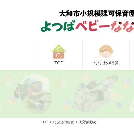
コ
ナ
ン
ビ
テ
ゲ
ン
ー
ツ
シ
へ
ョ
ス
ン
キ
に
ッ
移
プ
動
TOP
ななせの特徴
TOP
ななせの給食
肉野菜炒め