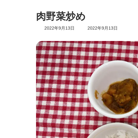
肉野菜炒め
最
2022年9月13日
2022年9月13日
終
更
新
日
時
: