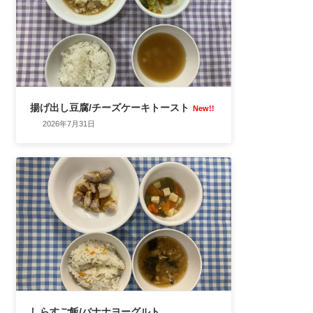
揚げ出し豆腐/チーズケーキトースト
New!!
2026年7月31日
しらすご飯/バナナヨーグルト