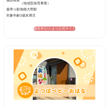
施設概要
（地域型保育事業）
最寄り駅
相模大野駅
対象年齢
3歳未満児
園見学/ひだまり公式サイト