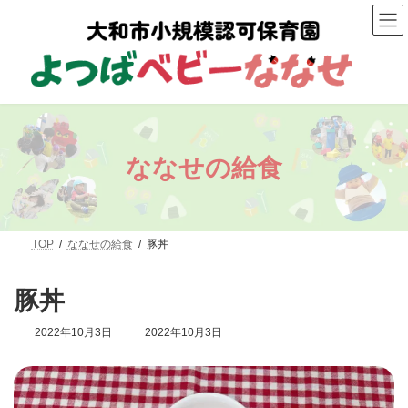
コ
ナ
ン
ビ
テ
ゲ
ン
ー
ツ
シ
へ
ョ
ス
ン
キ
に
ッ
移
プ
動
ななせの給食
TOP
ななせの給食
豚丼
豚丼
最
2022年10月3日
2022年10月3日
終
更
新
日