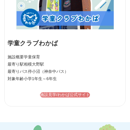
学童クラブわかば
施設概要
学童保育
最寄り駅
相模大野駅
最寄りバス停
小沼（神奈中バス）
対象年齢
小学1年生～6年生
施設見学/わかば公式サイト