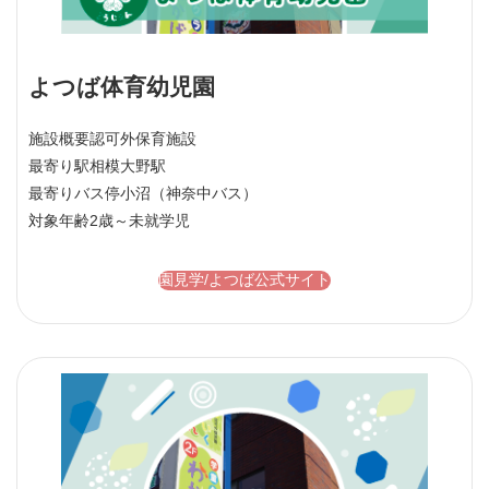
よつば体育幼児園
施設概要
認可外保育施設
最寄り駅
相模大野駅
最寄りバス停
小沼（神奈中バス）
対象年齢
2歳～未就学児
園見学/よつば公式サイト