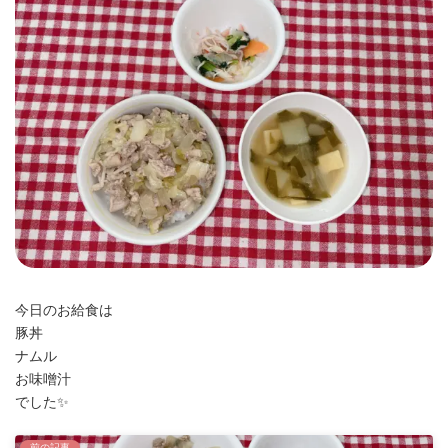
時
:
今日のお給食は
豚丼
ナムル
お味噌汁
でした✨
前の記事