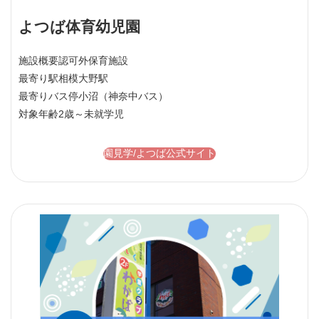
よつば体育幼児園
施設概要
認可外保育施設
最寄り駅
相模大野駅
最寄りバス停
小沼（神奈中バス）
対象年齢
2歳～未就学児
園見学/よつば公式サイト