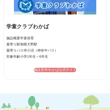
学童クラブわかば
施設概要
学童保育
最寄り駅
相模大野駅
最寄りバス停
小沼（神奈中バス）
対象年齢
小学1年生～6年生
施設見学/わかば公式サイト