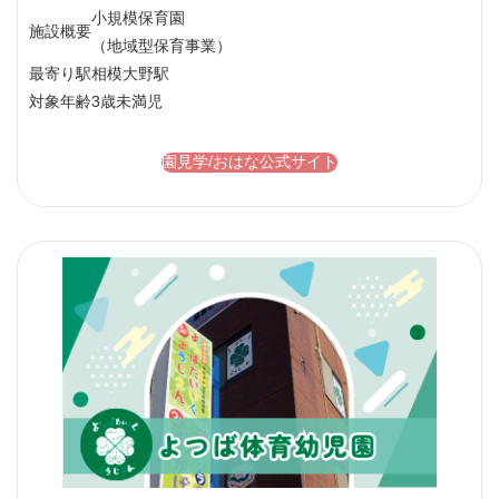
小規模保育園
施設概要
（地域型保育事業）
最寄り駅
相模大野駅
対象年齢
3歳未満児
園見学/おはな公式サイト