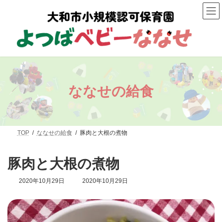
コ
ナ
ン
ビ
テ
ゲ
ン
ー
ツ
シ
へ
ョ
ス
ン
キ
に
ッ
移
プ
動
ななせの給食
TOP
ななせの給食
豚肉と大根の煮物
豚肉と大根の煮物
最
2020年10月29日
2020年10月29日
終
更
新
日