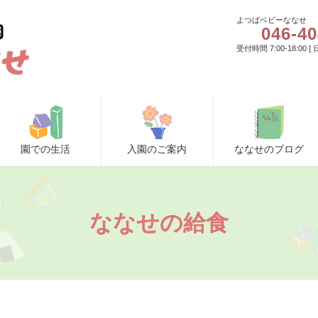
よつばベビーななせ
046-40
受付時間 7:00-18:00 
園での生活
入園のご案内
ななせのブログ
ななせの給食