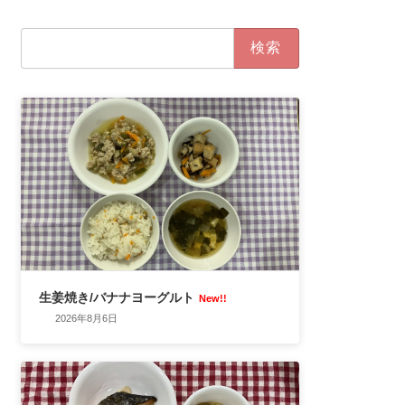
検
索:
生姜焼き/バナナヨーグルト
New!!
2026年8月6日