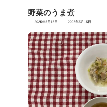
野菜のうま煮
最
2025年5月15日
2025年5月15日
終
更
新
日
時
: