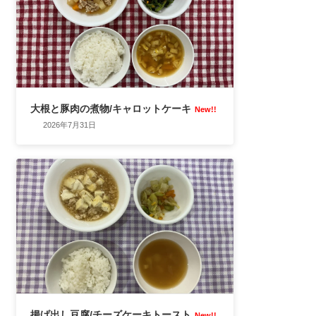
大根と豚肉の煮物/キャロットケーキ
New!!
2026年7月31日
揚げ出し豆腐/チーズケーキトースト
New!!