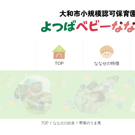
コ
ナ
ン
ビ
テ
ゲ
ン
ー
ツ
シ
へ
ョ
ス
ン
キ
に
ッ
移
プ
動
TOP
ななせの特徴
TOP
ななせの給食
野菜のうま煮