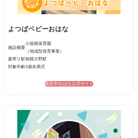
よつばベビーおはな
小規模保育園
施設概要
（地域型保育事業）
最寄り駅
相模大野駅
対象年齢
3歳未満児
園見学/おはな公式サイト