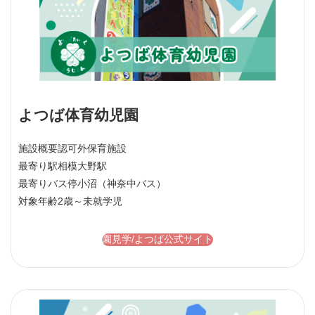
よつば体育幼児園
施設概要
認可外保育施設
最寄り駅
相模大野駅
最寄りバス停
小沼（神奈中バス）
対象年齢
2歳～未就学児
園見学/よつば公式サイト