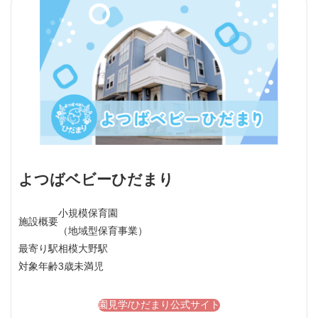
よつばベビーひだまり
小規模保育園
施設概要
（地域型保育事業）
最寄り駅
相模大野駅
対象年齢
3歳未満児
園見学/ひだまり公式サイト