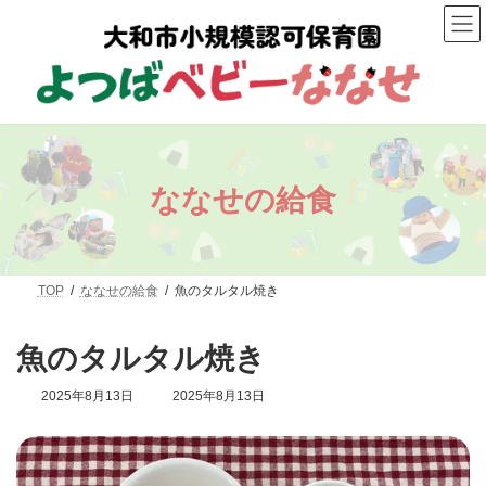
コ
ナ
ン
ビ
テ
ゲ
ン
ー
ツ
シ
へ
ョ
ス
ン
キ
に
ッ
移
プ
動
ななせの給食
TOP
ななせの給食
魚のタルタル焼き
魚のタルタル焼き
最
2025年8月13日
2025年8月13日
終
更
新
日