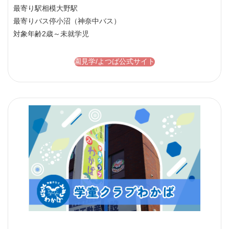
最寄り駅
相模大野駅
最寄りバス停
小沼（神奈中バス）
対象年齢
2歳～未就学児
園見学/よつば公式サイト