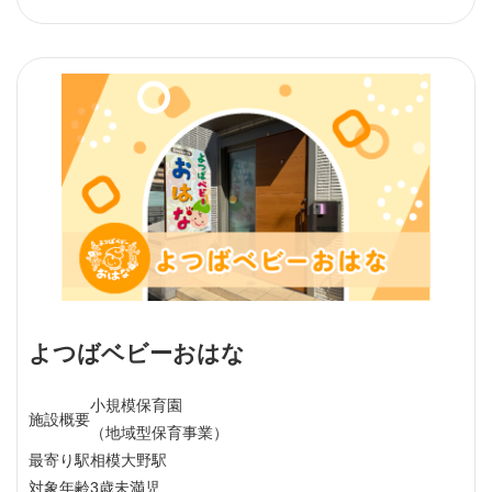
よつばベビーおはな
小規模保育園
施設概要
（地域型保育事業）
最寄り駅
相模大野駅
対象年齢
3歳未満児