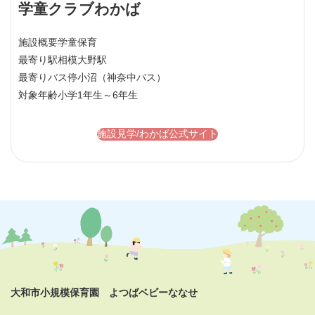
学童クラブわかば
施設概要
学童保育
最寄り駅
相模大野駅
最寄りバス停
小沼（神奈中バス）
対象年齢
小学1年生～6年生
施設見学/わかば公式サイト
大和市小規模保育園 よつばベビーななせ