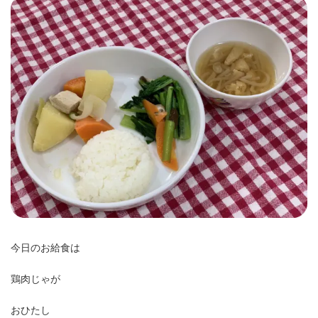
新
日
時
:
今日のお給食は
鶏肉じゃが
おひたし