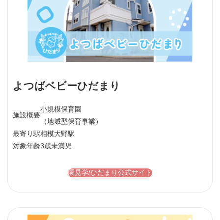
よつばベビーひだまり
小規模保育園
施設概要
（地域型保育事業）
最寄り駅
相模大野駅
対象年齢
3歳未満児
園見学/ひだまり公式サイト