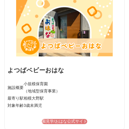
よつばベビーおはな
小規模保育園
施設概要
（地域型保育事業）
最寄り駅
相模大野駅
対象年齢
3歳未満児
園見学/おはな公式サイト