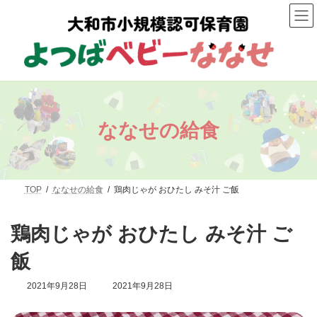
コ
ナ
ン
ビ
テ
ゲ
ン
ー
ツ
シ
へ
ョ
ス
ン
キ
に
ッ
移
プ
動
ななせの給食
TOP
ななせの給食
鶏肉じゃが おひたし みそ汁 ご飯
鶏肉じゃが おひたし みそ汁 ご
飯
最
2021年9月28日
2021年9月28日
終
更