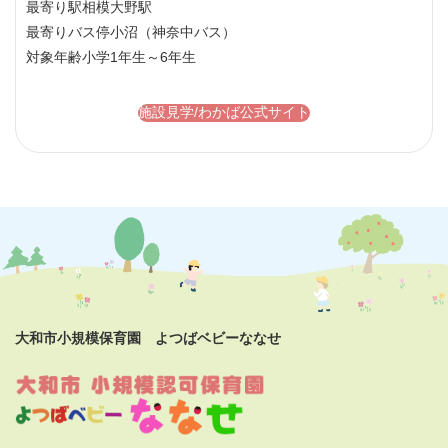
最寄り駅
相模大野駅
最寄りバス停
小沼（神奈中バス）
対象年齢
小学1年生～6年生
施設見学/わかば公式サイト
大和市小規模保育園 よつばベビーななせ