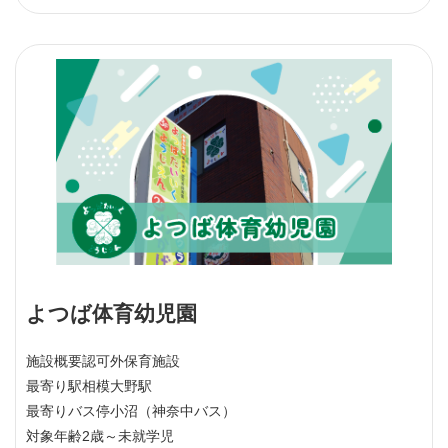
よつば体育幼児園
施設概要
認可外保育施設
最寄り駅
相模大野駅
最寄りバス停
小沼（神奈中バス）
対象年齢
2歳～未就学児