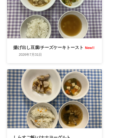
揚げ出し豆腐/チーズケーキトースト
New!!
2026年7月31日
しらすご飯/バナナヨーグルト