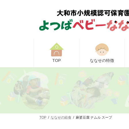
コ
ナ
ン
ビ
テ
ゲ
ン
ー
ツ
シ
へ
ョ
ス
ン
キ
に
ッ
移
プ
動
TOP
ななせの特徴
TOP
ななせの給食
麻婆豆腐 ナムル スープ