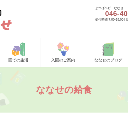
よつばベビーななせ
046-40
受付時間 7:00-18:00 
園での生活
入園のご案内
ななせのブログ
ななせの給食