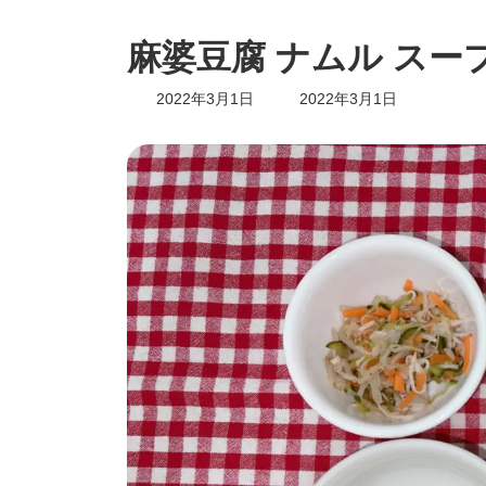
麻婆豆腐 ナムル スー
最
2022年3月1日
2022年3月1日
終
更
新
日
時
: