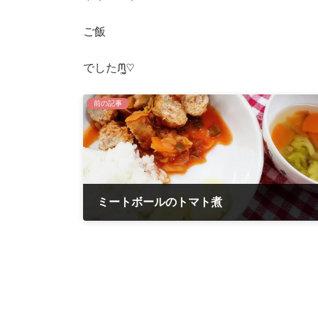
ご飯
でしたᙏ̤̫͚♡
前の記事
ミートボールのトマト煮
2022年2月18日