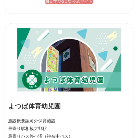
園見学/おはな公式サイト
よつば体育幼児園
施設概要
認可外保育施設
最寄り駅
相模大野駅
最寄りバス停
小沼（神奈中バス）