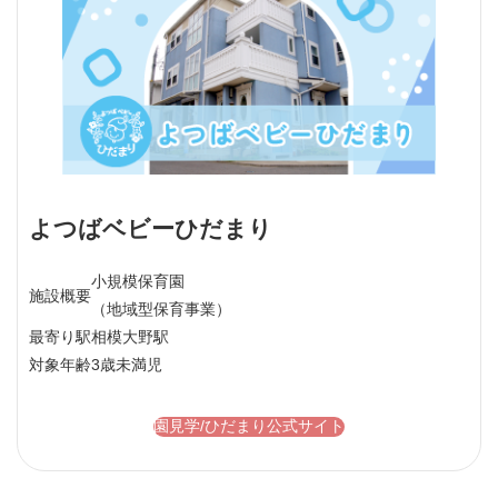
よつばベビーひだまり
小規模保育園
施設概要
（地域型保育事業）
最寄り駅
相模大野駅
対象年齢
3歳未満児
園見学/ひだまり公式サイト