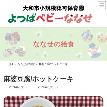
コ
ナ
ン
ビ
テ
ゲ
ン
ー
ツ
シ
へ
ョ
ス
ン
キ
に
ッ
移
プ
動
ななせの給食
TOP
ななせの給食
麻婆豆腐/ホットケーキ
麻婆豆腐/ホットケーキ
最
2026年6月15日
2026年6月15日
終
更
新
日