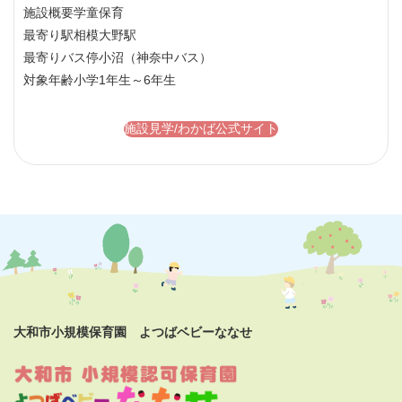
施設概要
学童保育
最寄り駅
相模大野駅
最寄りバス停
小沼（神奈中バス）
対象年齢
小学1年生～6年生
施設見学/わかば公式サイト
大和市小規模保育園 よつばベビーななせ