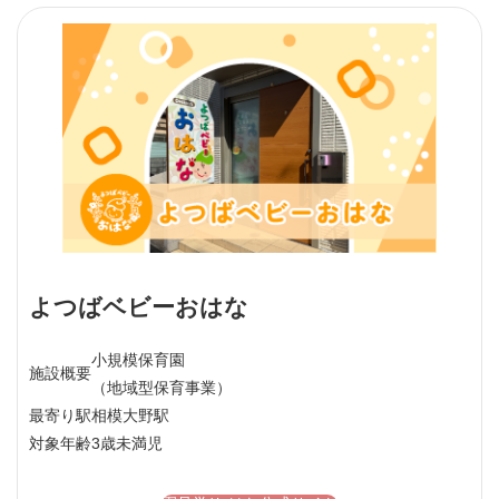
よつばベビーおはな
小規模保育園
施設概要
（地域型保育事業）
最寄り駅
相模大野駅
対象年齢
3歳未満児