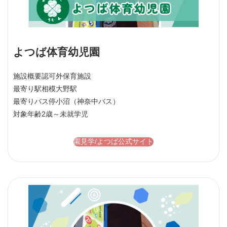
よつば体育幼児園
施設概要
認可外保育施設
最寄り駅
相模大野駅
最寄りバス停
小沼（神奈中バス）
対象年齢
2歳～未就学児
園見学/よつば公式サイト