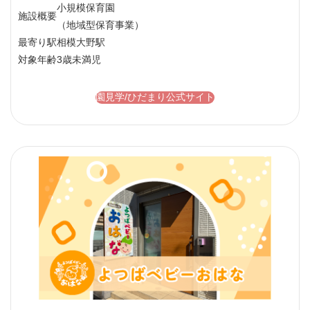
小規模保育園
施設概要
（地域型保育事業）
最寄り駅
相模大野駅
対象年齢
3歳未満児
園見学/ひだまり公式サイト