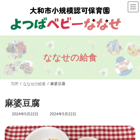
コ
ナ
ン
ビ
テ
ゲ
ン
ー
ツ
シ
へ
ョ
ス
ン
キ
に
ッ
移
プ
動
ななせの給食
TOP
ななせの給食
麻婆豆腐
麻婆豆腐
最
2024年5月22日
2024年5月22日
終
更
新
日