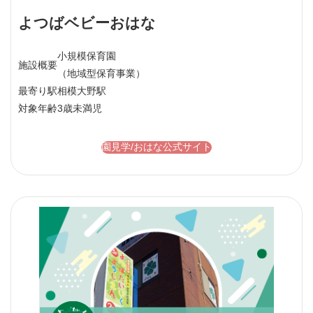
よつばベビーおはな
小規模保育園
施設概要
（地域型保育事業）
最寄り駅
相模大野駅
対象年齢
3歳未満児
園見学/おはな公式サイト