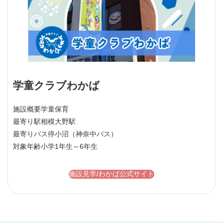
学童クラブわかば
施設概要
学童保育
最寄り駅
相模大野駅
最寄りバス停
小沼（神奈中バス）
対象年齢
小学1年生～6年生
施設見学/わかば公式サイト