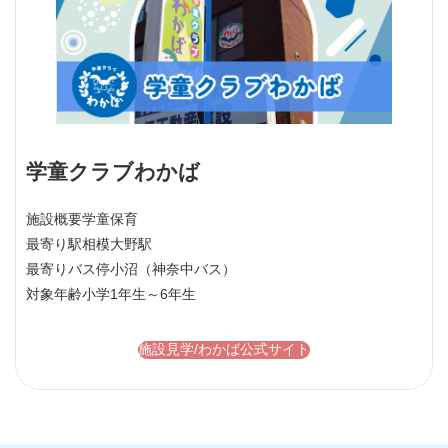
学童クラブわかば
施設概要
学童保育
最寄り駅
相模大野駅
最寄りバス停
小沼（神奈中バス）
対象年齢
小学1年生～6年生
施設見学/わかば公式サイト