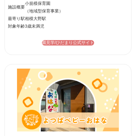
小規模保育園
施設概要
（地域型保育事業）
最寄り駅
相模大野駅
対象年齢
3歳未満児
園見学/ひだまり公式サイト