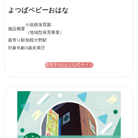
よつばベビーおはな
小規模保育園
施設概要
（地域型保育事業）
最寄り駅
相模大野駅
対象年齢
3歳未満児
園見学/おはな公式サイト