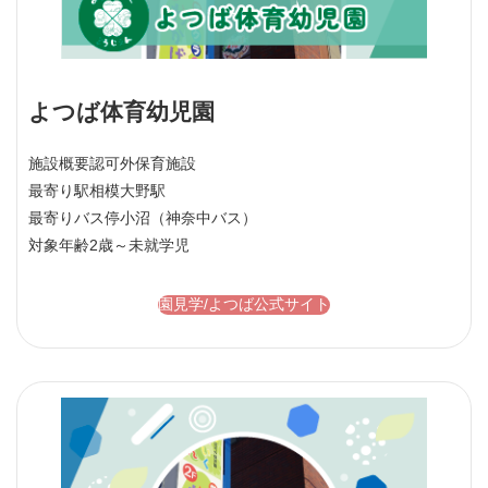
よつば体育幼児園
施設概要
認可外保育施設
最寄り駅
相模大野駅
最寄りバス停
小沼（神奈中バス）
対象年齢
2歳～未就学児
園見学/よつば公式サイト