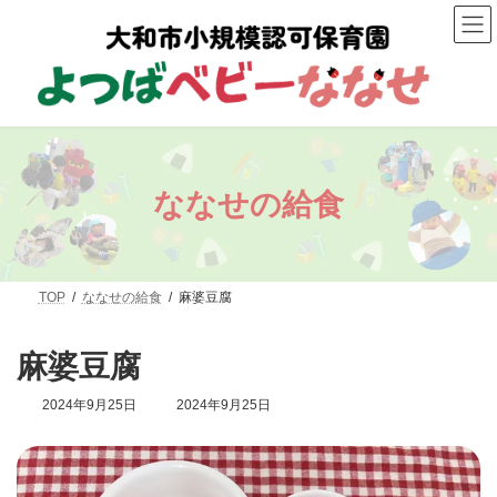
コ
ナ
ン
ビ
テ
ゲ
ン
ー
ツ
シ
へ
ョ
ス
ン
キ
に
ッ
移
プ
動
ななせの給食
TOP
ななせの給食
麻婆豆腐
麻婆豆腐
最
2024年9月25日
2024年9月25日
終
更
新
日