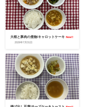
大根と豚肉の煮物/キャロットケーキ
New!!
2026年7月31日
揚げ出し豆腐/チーズケーキトースト
New!!