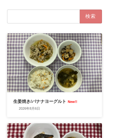
検
索:
生姜焼き/バナナヨーグルト
New!!
2026年8月6日