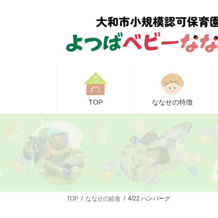
コ
ナ
ン
ビ
テ
ゲ
ン
ー
ツ
シ
へ
ョ
ス
ン
キ
に
ッ
移
プ
動
TOP
ななせの特徴
TOP
ななせの給食
4/22 ハンバーグ