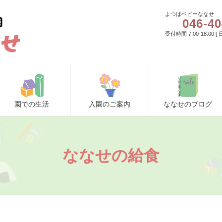
よつばベビーななせ
046-40
受付時間 7:00-18:00 
園での生活
入園のご案内
ななせのブログ
ななせの給食