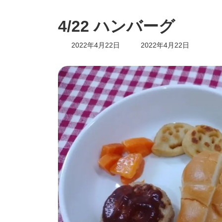
4/22 ハンバーグ
最
2022年4月22日
2022年4月22日
終
更
新
日
時
: