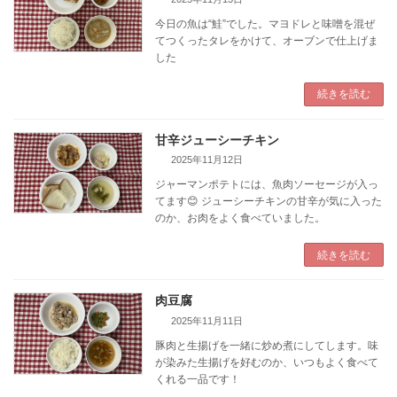
今日の魚は“鮭”でした。マヨドレと味噌を混ぜ
てつくったタレをかけて、オーブンで仕上げま
した
続きを読む
甘辛ジューシーチキン
2025年11月12日
ジャーマンポテトには、魚肉ソーセージが入っ
てます😊 ジューシーチキンの甘辛が気に入った
のか、お肉をよく食べていました。
続きを読む
肉豆腐
2025年11月11日
豚肉と生揚げを一緒に炒め煮にしてします。味
が染みた生揚げを好むのか、いつもよく食べて
くれる一品です！