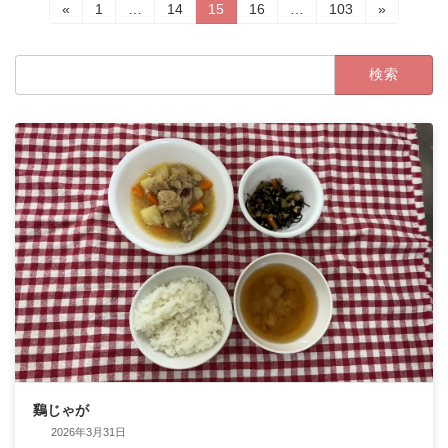
投
固
固
固
固
固
«
1
…
14
15
16
…
103
»
定
定
定
定
定
稿
ペ
ペ
ペ
ペ
ペ
検
ー
ー
ー
ー
ー
の
索:
ジ
ジ
ジ
ジ
ジ
ペ
ー
ジ
送
り
鷄じゃが
2026年3月31日