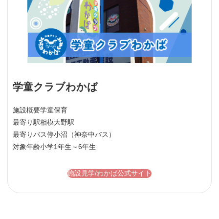
学童クラブわかば
施設概要
学童保育
最寄り駅
相模大野駅
最寄りバス停
小沼（神奈中バス）
対象年齢
小学1年生～6年生
施設見学/わかば公式サイト