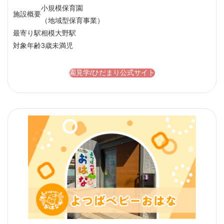
小規模保育園
施設概要
（地域型保育事業）
最寄り駅
相模大野駅
対象年齢
3歳未満児
園見学/ひだまり公式サイト