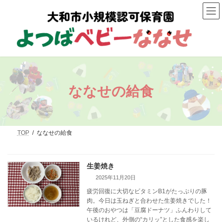
コ
ナ
ン
ビ
テ
ゲ
ン
ー
ツ
シ
へ
ョ
ス
ン
キ
に
ッ
移
プ
動
ななせの給食
TOP
ななせの給食
生姜焼き
2025年11月20日
疲労回復に大切なビタミンB1がたっぷりの豚
肉。今日は玉ねぎと合わせた生姜焼きでした！
午後のおやつは「豆腐ドーナツ」ふんわりして
いるけれど、外側の“カリッ”とした食感を楽し