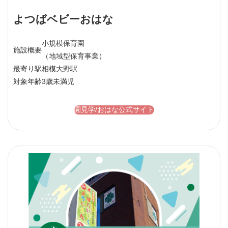
よつばベビーおはな
小規模保育園
施設概要
（地域型保育事業）
最寄り駅
相模大野駅
対象年齢
3歳未満児
園見学/おはな公式サイト