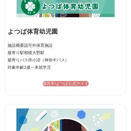
よつば体育幼児園
施設概要
認可外保育施設
最寄り駅
相模大野駅
最寄りバス停
小沼（神奈中バス）
対象年齢
2歳～未就学児
園見学/よつば公式サイト