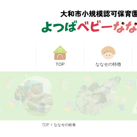
コ
ナ
ン
ビ
テ
ゲ
ン
ー
ツ
シ
へ
ョ
ス
ン
キ
に
ッ
移
プ
動
TOP
ななせの特徴
TOP
ななせの給食