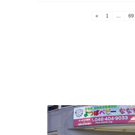
投
«
固
1
…
固
69
定
定
稿
ペ
ペ
ー
ー
の
ジ
ジ
ペ
ー
ジ
送
り