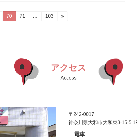
固
70
固
71
…
固
103
»
定
定
定
ペ
ペ
ペ
ー
ー
ー
ジ
ジ
ジ
アクセス
Access
〒242-0017
神奈川県大和市大和東3-15-5 1
電車