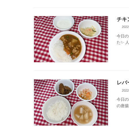
チキ
202
今日の
た✨ 
レバ
202
今日の
の唐揚