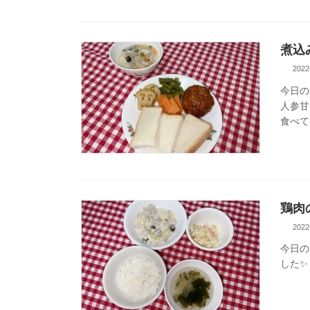
煮込
202
今日の
人参甘
食べて
鶏肉
202
今日の
した✨