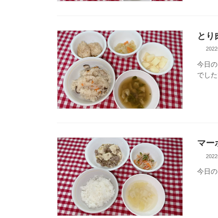
とり
202
今日の
でした
マー
202
今日の