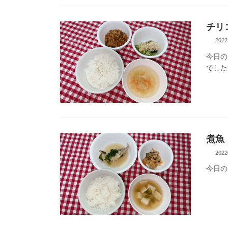
チリ
202
今日の
でした
煮魚
202
今日の