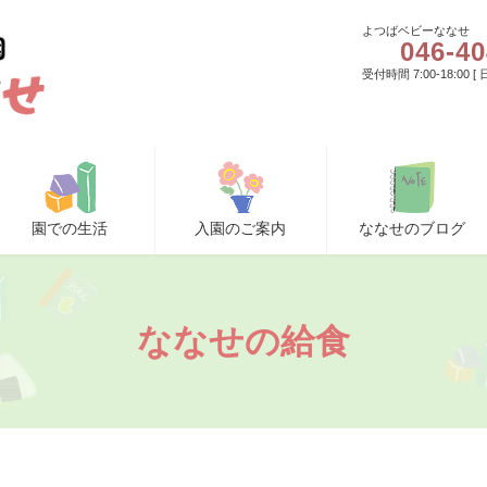
よつばベビーななせ
046-40
受付時間 7:00-18:00 
園での生活
入園のご案内
ななせのブログ
ななせの給食