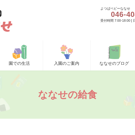
よつばベビーななせ
046-40
受付時間 7:00-18:00 
園での生活
入園のご案内
ななせのブログ
ななせの給食