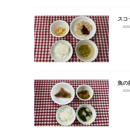
スコ
202
魚の
202