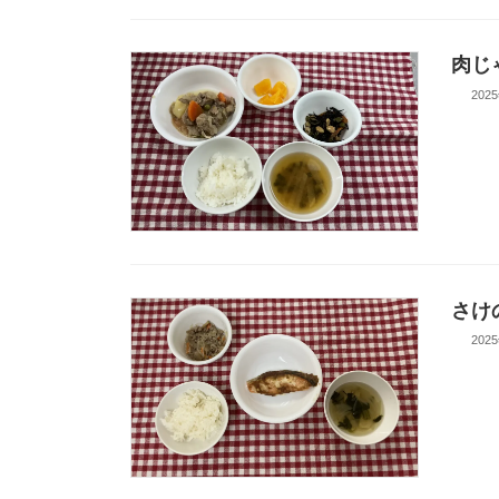
肉じ
202
さけ
202