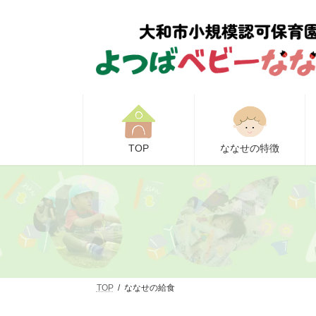
コ
ナ
ン
ビ
テ
ゲ
ン
ー
ツ
シ
へ
ョ
ス
ン
キ
に
ッ
移
プ
動
TOP
ななせの特徴
TOP
ななせの給食