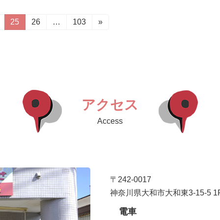
固
25
固
26
…
固
103
»
定
定
定
ペ
ペ
ペ
ー
ー
ー
ジ
ジ
ジ
アクセス
Access
〒242-0017
神奈川県大和市大和東3-15-5 1
電車