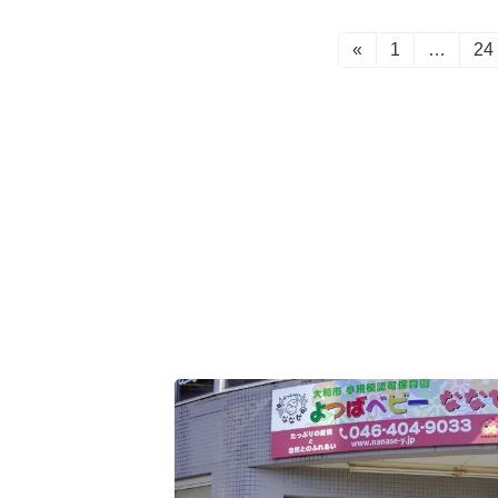
投
«
固
1
…
固
24
定
定
稿
ペ
ペ
ー
ー
の
ジ
ジ
ペ
ー
ジ
送
り