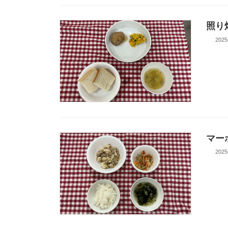
照り
202
マー
202