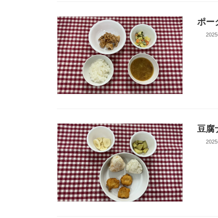
ポー
202
豆腐
202