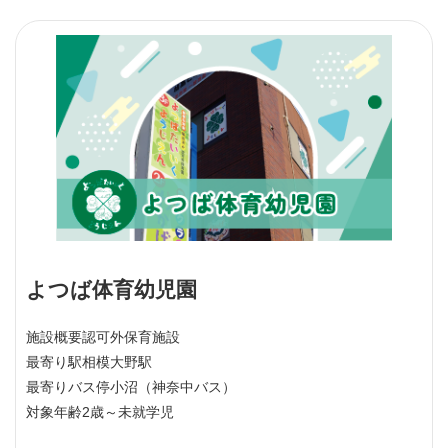
よつば体育幼児園
施設概要
認可外保育施設
最寄り駅
相模大野駅
最寄りバス停
小沼（神奈中バス）
対象年齢
2歳～未就学児