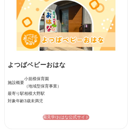
よつばベビーおはな
小規模保育園
施設概要
（地域型保育事業）
最寄り駅
相模大野駅
対象年齢
3歳未満児
園見学/おはな公式サイト