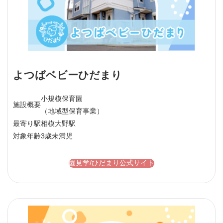
よつばベビーひだまり
小規模保育園
施設概要
（地域型保育事業）
最寄り駅
相模大野駅
対象年齢
3歳未満児
園見学/ひだまり公式サイト