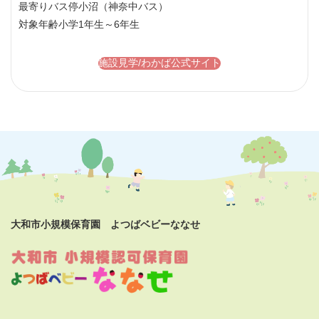
最寄りバス停
小沼（神奈中バス）
対象年齢
小学1年生～6年生
施設見学/わかば公式サイト
大和市小規模保育園 よつばベビーななせ