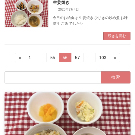
生姜焼き
2023年7月4日
今日のお給食は 生姜焼き ひじきの炒め煮 お味
噌汁 ご飯 でした✨
続きを読む
投
固
固
固
固
固
«
1
…
55
56
57
…
103
»
定
定
定
定
定
稿
ペ
ペ
ペ
ペ
ペ
検
ー
ー
ー
ー
ー
の
索:
ジ
ジ
ジ
ジ
ジ
ペ
ー
ジ
送
り