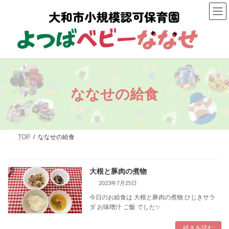
コ
ナ
ン
ビ
テ
ゲ
ン
ー
ツ
シ
へ
ョ
ス
ン
キ
に
ッ
移
プ
動
ななせの給食
TOP
ななせの給食
大根と豚肉の煮物
2023年7月25日
今日のお給食は 大根と豚肉の煮物 ひじきサラ
ダ お味噌汁 ご飯 でした✨️
続きを読む