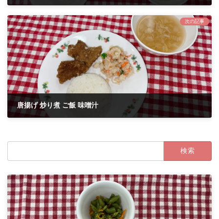
2022年3月2日
次の記事
唐揚げ 炒り煮 ご飯 味噌汁
2022年3月4日
検
索: