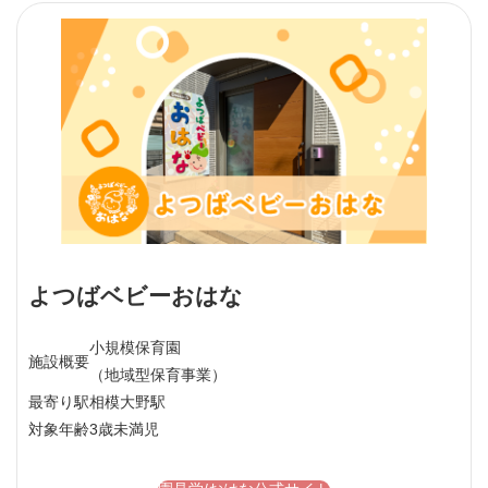
よつばベビーおはな
小規模保育園
施設概要
（地域型保育事業）
最寄り駅
相模大野駅
対象年齢
3歳未満児