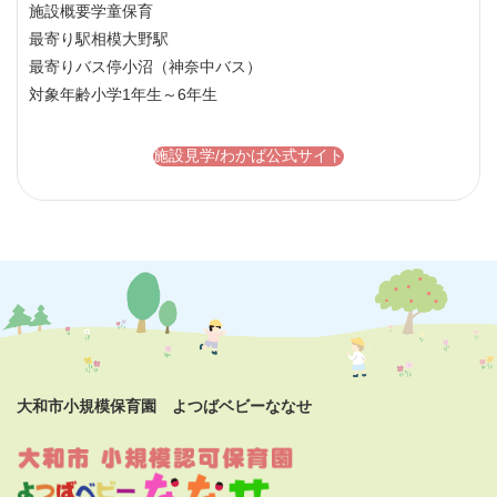
施設概要
学童保育
最寄り駅
相模大野駅
最寄りバス停
小沼（神奈中バス）
対象年齢
小学1年生～6年生
施設見学/わかば公式サイト
大和市小規模保育園 よつばベビーななせ