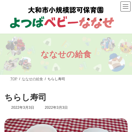
コ
ナ
ン
ビ
テ
ゲ
ン
ー
ツ
シ
へ
ョ
ス
ン
キ
に
ッ
移
プ
動
ななせの給食
TOP
ななせの給食
ちらし寿司
ちらし寿司
最
2022年3月3日
2022年3月3日
終
更
新
日