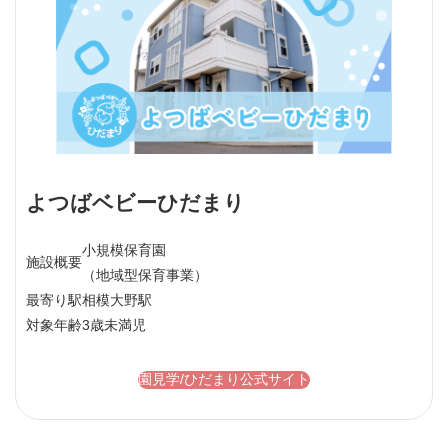
よつばベビーひだまり
小規模保育園
施設概要
（地域型保育事業）
最寄り駅
相模大野駅
対象年齢
3歳未満児
園見学/ひだまり公式サイト