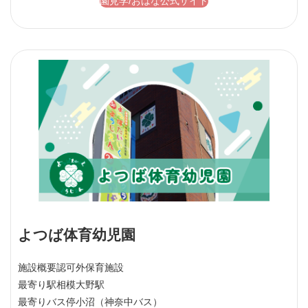
園見学/おはな公式サイト
よつば体育幼児園
施設概要
認可外保育施設
最寄り駅
相模大野駅
最寄りバス停
小沼（神奈中バス）