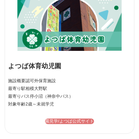
よつば体育幼児園
施設概要
認可外保育施設
最寄り駅
相模大野駅
最寄りバス停
小沼（神奈中バス）
対象年齢
2歳～未就学児
園見学/よつば公式サイト