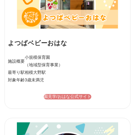
よつばベビーおはな
小規模保育園
施設概要
（地域型保育事業）
最寄り駅
相模大野駅
対象年齢
3歳未満児
園見学/おはな公式サイト