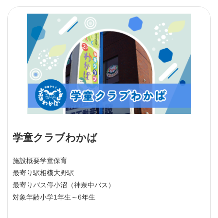
学童クラブわかば
施設概要
学童保育
最寄り駅
相模大野駅
最寄りバス停
小沼（神奈中バス）
対象年齢
小学1年生～6年生