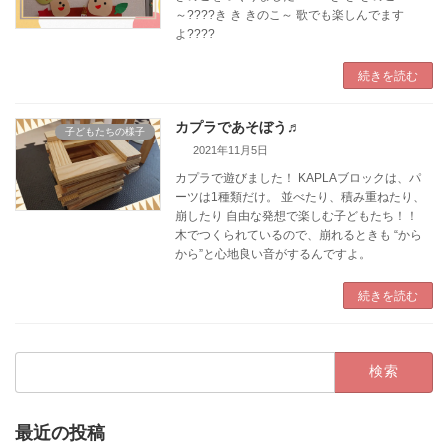
～????き き きのこ～ 歌でも楽しんでます
よ????
続きを読む
カプラであそぼう♬
子どもたちの様子
2021年11月5日
カプラで遊びました！ KAPLAブロックは、パ
ーツは1種類だけ。 並べたり、積み重ねたり、
崩したり 自由な発想で楽しむ子どもたち！！
木でつくられているので、崩れるときも “から
から”と心地良い音がするんですよ。
続きを読む
検
索:
最近の投稿