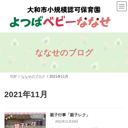
コ
ナ
ン
ビ
テ
ゲ
ン
ー
ツ
シ
へ
ョ
ス
ン
キ
に
ッ
移
プ
動
ななせのブログ
TOP
ななせのブログ
2021年11月
2021年11月
親子行事「親子レク」
ブログ
2021年11月20日