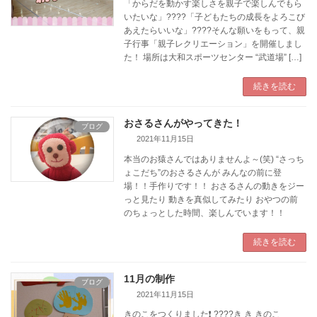
「からだを動かす楽しさを親子で楽しんでもら
いたいな」????「子どもたちの成長をよろこび
あえたらいいな」????そんな願いをもって、親
子行事「親子レクリエーション」を開催しまし
た！ 場所は大和スポーツセンター “武道場” […]
続きを読む
おさるさんがやってきた！
ブログ
2021年11月15日
本当のお猿さんではありませんよ～(笑) “さっち
ょこだち”のおさるさんが みんなの前に登
場！！手作りです！！ おさるさんの動きをジー
っと見たり 動きを真似してみたり おやつの前
のちょっとした時間、楽しんでいます！！
続きを読む
11月の制作
ブログ
2021年11月15日
きのこをつくりました❗ ????き き きのこ