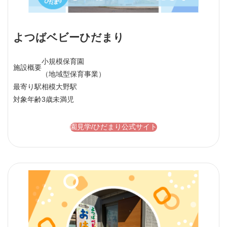
よつばベビーひだまり
小規模保育園
施設概要
（地域型保育事業）
最寄り駅
相模大野駅
対象年齢
3歳未満児
園見学/ひだまり公式サイト