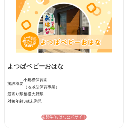
よつばベビーおはな
小規模保育園
施設概要
（地域型保育事業）
最寄り駅
相模大野駅
対象年齢
3歳未満児
園見学/おはな公式サイト