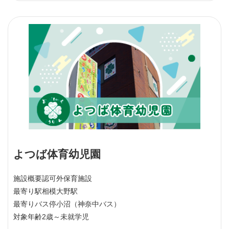
よつば体育幼児園
施設概要
認可外保育施設
最寄り駅
相模大野駅
最寄りバス停
小沼（神奈中バス）
対象年齢
2歳～未就学児