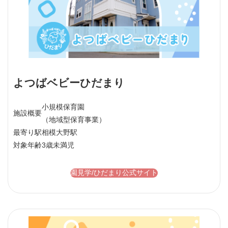
よつばベビーひだまり
小規模保育園
施設概要
（地域型保育事業）
最寄り駅
相模大野駅
対象年齢
3歳未満児
園見学/ひだまり公式サイト