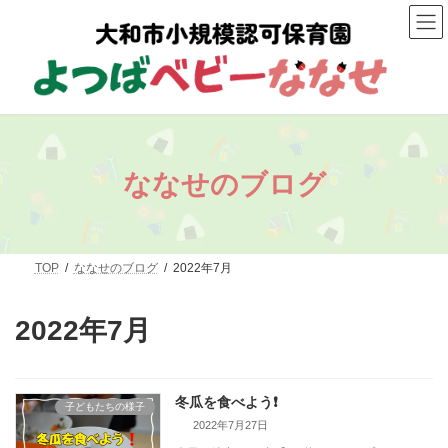
コ
ナ
ン
ビ
テ
ゲ
ン
ー
ツ
シ
へ
ョ
ス
ン
キ
に
ッ
移
プ
動
ななせのブログ
TOP
ななせのブログ
2022年7月
2022年7月
冬瓜を食べよう❗
子どもたちの様子
2022年7月27日