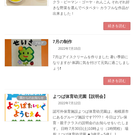
クラ・ピーマン・ゴーヤ・れんこん それぞれ好
きな野菜を選んでペタペタ✨ カラフルな作品が
出来ました！
続きを読む
7月の制作
ブログ
2022年7月15日
7月はアイスクリームを作りました 暑い季節に
なりますが 体調に気を付けて元気に過ごしまし
ょう❗
続きを読む
よつば体育幼児園【説明会】
園からのお知らせ
2022年7月12日
認可外保育施設よつば体育幼児園は、相模原市
にあるグループ施設です????！ 今日はプレ保
育・親子クラスの説明会のお知らせをいたしま
す。 日時:7月30日(土)10時より（1時間程） 場
所:よつば体育幼児園 ★3歳児～5歳 […]