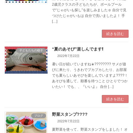
2歳児クラスの子どもたちが、ボールプール
で“じゃがいも探し”を楽しみました☺️ 自分で見
つけたじゃがいもは 自分で洗いましたよ！ 手
[…]
続きを読む
“夏のあそび”楽しんでます❗
子どもたちの様子
2022年7月22日
暑い日が続いていますね☀️???????? サメが遊
びに来たり、うきわでプカプカしたり、お部屋
でも夏らしいあそびを楽しんでいますよ????！
あそびを通して、順番を待つこと ひとりでつか
いたい！ でも、、『いいよ』 自分 […]
続きを読む
野菜スタンプ????
ブログ
2022年7月22日
夏野菜を使って、野菜スタンプをしました！ オ