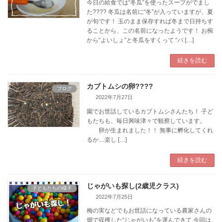
今日の給食では“冬瓜”を使ったスープがでまし
た???? 冬瓜は名前に“冬”が入っていますが、夏
が旬です！ 玉のまま保存すれば冬まで日持ちす
ることから、この名前になったようです！ お椀
から“よいしょ”と冬瓜をすくって “パ […]
続きを読む
カブトムシの卵????
ブログ
2022年7月27日
園でお世話しているカブトムシさんたち！ 子ど
もたちも、毎日興味津々で観察しています。
卵が生まれました！！ 無事に孵化してくれ
るか…楽し […]
続きを読む
じゃがいも探し(2歳児クラス)
子どもたちの様子
2022年7月25日
梅の実などでもお世話になっている農家さんの
畑で収穫した“じゃがいも”を運んできて 今回は