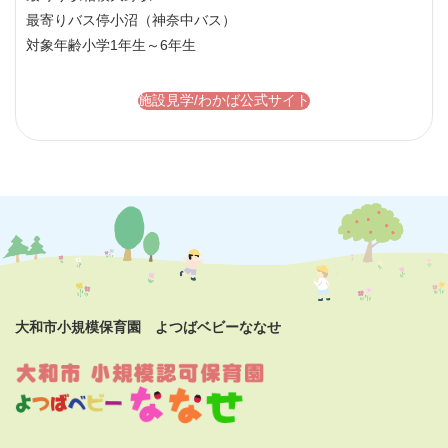
最寄りバス停
小沼（神奈中バス）
対象年齢
小学1年生～6年生
施設見学/わかば公式サイト
大和市小規模保育園 よつばベビーななせ