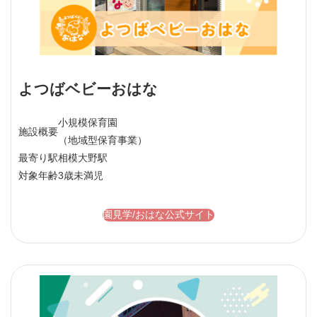
よつばベビーおはな
小規模保育園
施設概要
（地域型保育事業）
最寄り駅
相模大野駅
対象年齢
3歳未満児
園見学/おはな公式サイト