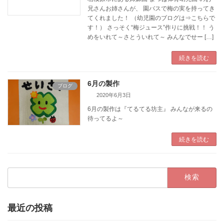
兄さんお姉さんが、 園バスで梅の実を持ってき
てくれました！ （幼児園のブログは⇒こちらで
す！） さっそく“梅ジュース”作りに挑戦！！ う
めをいれて～さとういれて～ みんなでせー […]
続きを読む
6月の製作
ブログ
2020年6月3日
6月の製作は『てるてる坊主』 みんなが来るの
待ってるよ～
続きを読む
検
索:
最近の投稿