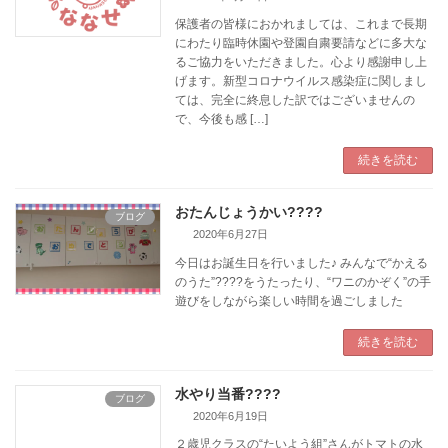
保護者の皆様におかれましては、これまで長期
にわたり臨時休園や登園自粛要請などに多大な
るご協力をいただきました。心より感謝申し上
げます。新型コロナウイルス感染症に関しまし
ては、完全に終息した訳ではございませんの
で、今後も感 […]
続きを読む
おたんじょうかい????
ブログ
2020年6月27日
今日はお誕生日を行いました♪ みんなで“かえる
のうた”????をうたったり、“ワニのかぞく”の手
遊びをしながら楽しい時間を過ごしました
続きを読む
水やり当番????
ブログ
2020年6月19日
２歳児クラスの“たいよう組”さんがトマトの水