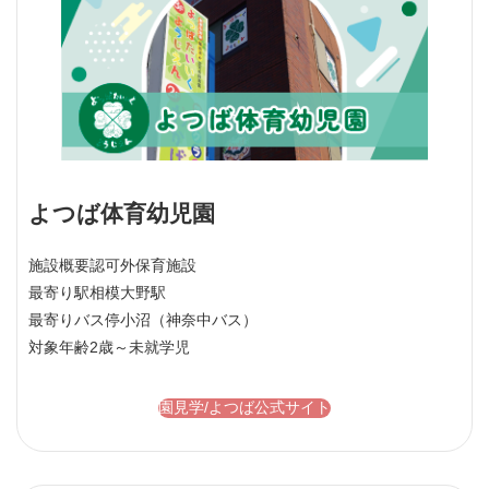
よつば体育幼児園
施設概要
認可外保育施設
最寄り駅
相模大野駅
最寄りバス停
小沼（神奈中バス）
対象年齢
2歳～未就学児
園見学/よつば公式サイト