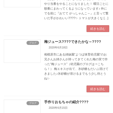
やり当番をやることになりました！ 曜日ごとに
順番にまわってくるようになっています♪ 外に
でる前に『おてて がっしゃんこ～』と言って繋
いだ手がかわいい????✨ トマトが大きくな […]
続きを読む
梅ジュース????できたかな～????
ブログ
2020年6月18日
相模原市にある姉妹園“よつば体育幼児園”のお
兄さんお姉さんが持ってきてくれた梅の実で作
った“梅ジュース”（幼児園のブログは⇒こち
ら！） 梅エキスが出て、氷砂糖もだいぶ溶けて
きました♪氷砂糖が溶けるまでもう少し待とう
ね✨
続きを読む
手作りおもちゃの紹介????
ブログ
2020年6月15日