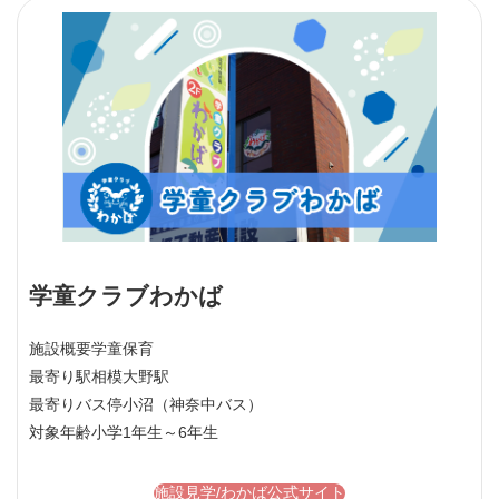
学童クラブわかば
施設概要
学童保育
最寄り駅
相模大野駅
最寄りバス停
小沼（神奈中バス）
対象年齢
小学1年生～6年生
施設見学/わかば公式サイト