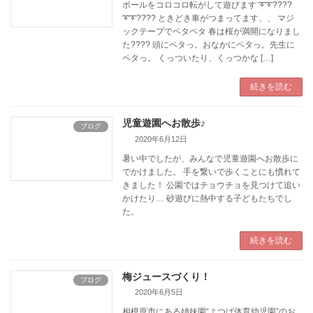
ボールをコロコロ転がして遊びます ➰➰????
➰➰????️ ときどき車がつまってます、、 マジ
ックテープでペタペタ 春は桜が満開になりまし
た???? 頭にペタっ。おなかにペタっ。先生に
ペタっ。 くっついたり、くっつかな […]
続きを読む
児童遊園へお散歩♪
ブログ
2020年6月12日
暑い中でしたが、みんなで児童遊園へお散歩に
でかけました。 手を繋いで歩くことにも慣れて
きました！ 公園ではチョウチョを見つけて追い
かけたり… 砂遊びに熱中する子どもたちでし
た。
続きを読む
梅ジュースづくり！
ブログ
2020年6月5日
相模原市にある姉妹園“よつば体育幼児園”のお