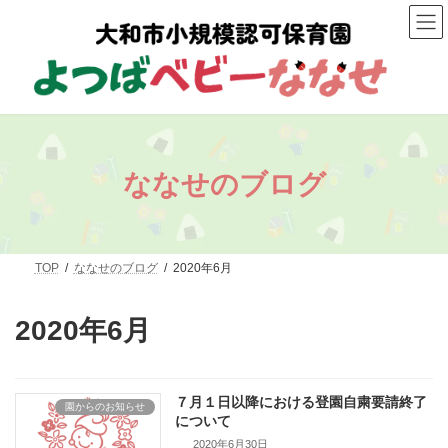
コ
ナ
ン
ビ
テ
ゲ
ン
ー
ツ
シ
へ
ョ
ス
ン
キ
に
ッ
移
プ
動
ななせのブログ
TOP
ななせのブログ
2020年6月
2020年6月
７月１日以降における登園自粛要請終了
園からのお知らせ
について
2020年6月30日