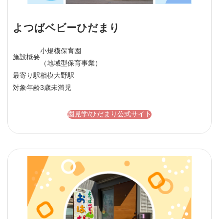
よつばベビーひだまり
小規模保育園
施設概要
（地域型保育事業）
最寄り駅
相模大野駅
対象年齢
3歳未満児
園見学/ひだまり公式サイト