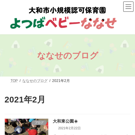
コ
ナ
ン
ビ
テ
ゲ
ン
ー
ツ
シ
へ
ョ
ス
ン
キ
に
ッ
移
プ
動
ななせのブログ
TOP
ななせのブログ
2021年2月
2021年2月
大和東公園☀️
ブログ
2021年2月22日