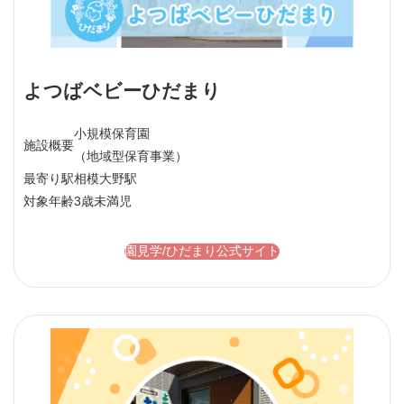
よつばベビーひだまり
小規模保育園
施設概要
（地域型保育事業）
最寄り駅
相模大野駅
対象年齢
3歳未満児
園見学/ひだまり公式サイト