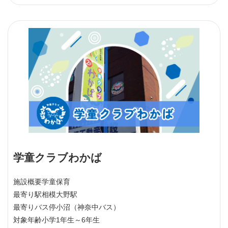
学童クラブわかば
施設概要
学童保育
最寄り駅
相模大野駅
最寄りバス停
小沼（神奈中バス）
対象年齢
小学1年生～6年生