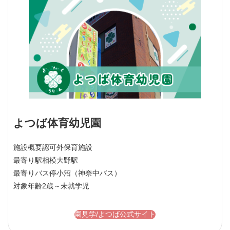
よつば体育幼児園
施設概要
認可外保育施設
最寄り駅
相模大野駅
最寄りバス停
小沼（神奈中バス）
対象年齢
2歳～未就学児
園見学/よつば公式サイト