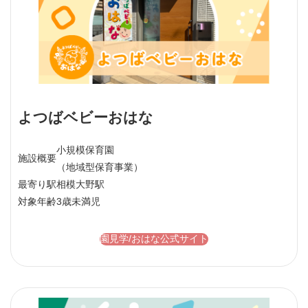
よつばベビーおはな
小規模保育園
施設概要
（地域型保育事業）
最寄り駅
相模大野駅
対象年齢
3歳未満児
園見学/おはな公式サイト