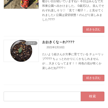
暖かい日が続いていますね✨ 今日はみんなで大
和東公園へ出かけました。 0歳児2人、並んでそ
れぞれ楽しそう♡ 「見て！帽子！」と見せてく
れました♪ 公園は貸切状態！のんびり楽しみま
した????
続きを読む
おおきくな～れ????
ブログ
2021年2月10日
たいよう組さんが大事に育てている チューリッ
プ???? ちょっとわかりにくかもしれません
が… 大きくなってます！！ 何色の花が咲くか
楽しみだね????！
続きを読む
検
索: