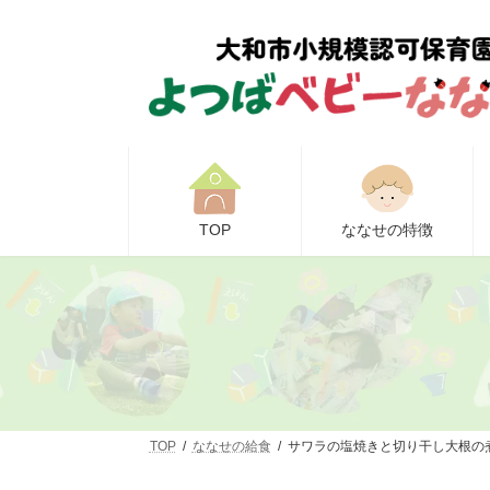
コ
ナ
ン
ビ
テ
ゲ
ン
ー
ツ
シ
へ
ョ
ス
ン
キ
に
ッ
移
プ
動
TOP
ななせの特徴
TOP
ななせの給食
サワラの塩焼きと切り干し大根の