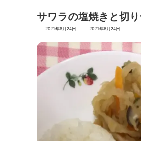
サワラの塩焼きと切り
最
2021年6月24日
2021年6月24日
終
更
新
日
時
: