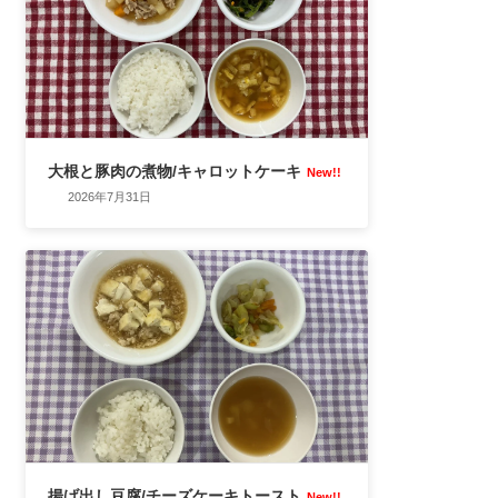
大根と豚肉の煮物/キャロットケーキ
New!!
2026年7月31日
揚げ出し豆腐/チーズケーキトースト
New!!