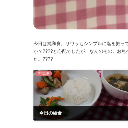
今日は純和食。サワラもシンプルに塩を振っ
か？????と心配でしたが、なんのその。お
た。????
前の記事
今日の給食
2021年6月23日