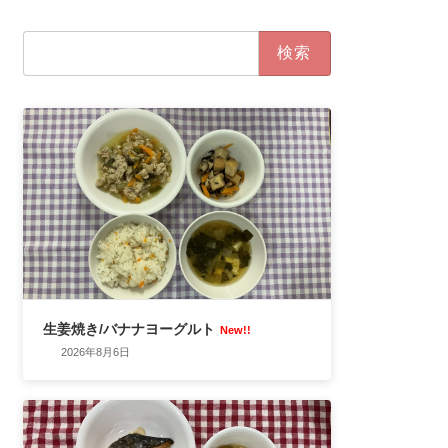
検
索:
生姜焼き/バナナヨーグルト
New!!
2026年8月6日