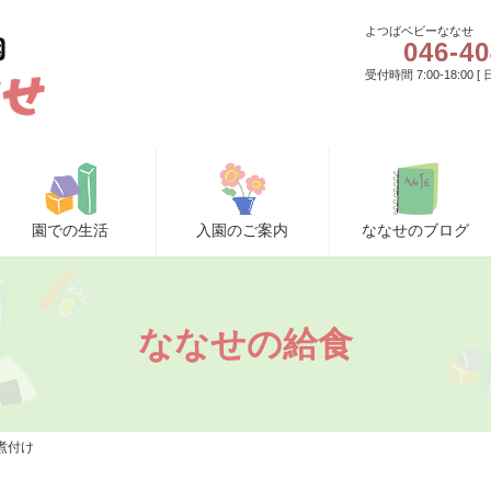
よつばベビーななせ
046-40
受付時間 7:00-18:00 
園での生活
入園のご案内
ななせのブログ
ななせの給食
煮付け