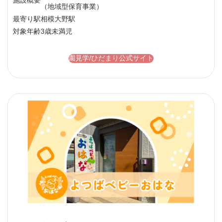
施設概要
（地域型保育事業）
最寄り駅
相模大野駅
対象年齢
3歳未満児
園見学/ひだまり公式サイト