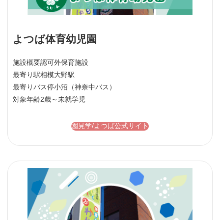
よつば体育幼児園
施設概要
認可外保育施設
最寄り駅
相模大野駅
最寄りバス停
小沼（神奈中バス）
対象年齢
2歳～未就学児
園見学/よつば公式サイト