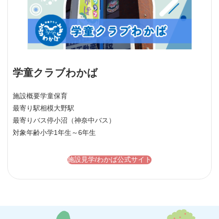
学童クラブわかば
施設概要
学童保育
最寄り駅
相模大野駅
最寄りバス停
小沼（神奈中バス）
対象年齢
小学1年生～6年生
施設見学/わかば公式サイト