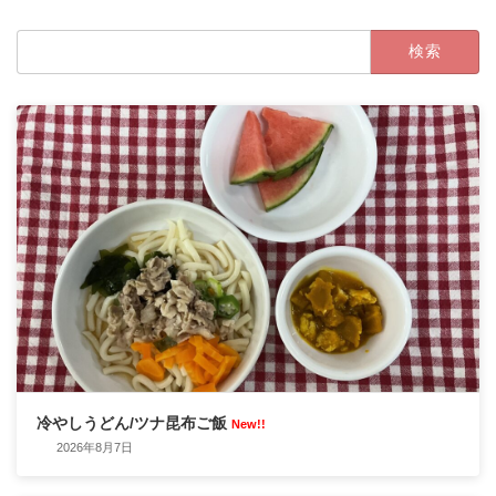
検
索:
冷やしうどん/ツナ昆布ご飯
New!!
2026年8月7日