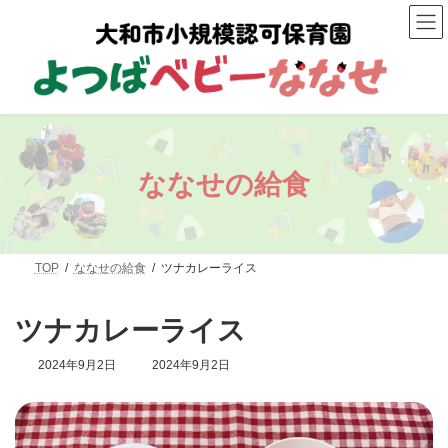
コ
ナ
ン
ビ
テ
ゲ
ン
ー
ツ
シ
へ
ョ
ス
ン
キ
に
ッ
移
プ
動
ななせの給食
TOP
ななせの給食
ツナカレーライス
ツナカレーライス
最
2024年9月2日
2024年9月2日
終
更
新
日