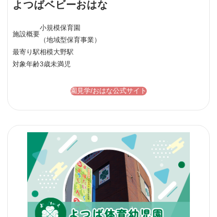
よつばベビーおはな
小規模保育園
施設概要
（地域型保育事業）
最寄り駅
相模大野駅
対象年齢
3歳未満児
園見学/おはな公式サイト