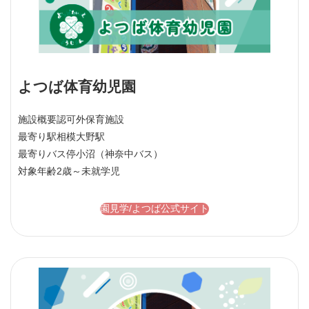
よつば体育幼児園
施設概要
認可外保育施設
最寄り駅
相模大野駅
最寄りバス停
小沼（神奈中バス）
対象年齢
2歳～未就学児
園見学/よつば公式サイト