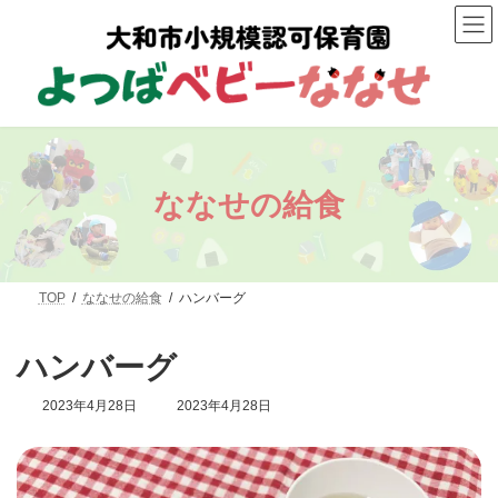
コ
ナ
ン
ビ
テ
ゲ
ン
ー
ツ
シ
へ
ョ
ス
ン
キ
に
ッ
移
プ
動
ななせの給食
TOP
ななせの給食
ハンバーグ
ハンバーグ
最
2023年4月28日
2023年4月28日
終
更
新
日