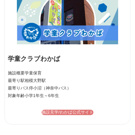
学童クラブわかば
施設概要
学童保育
最寄り駅
相模大野駅
最寄りバス停
小沼（神奈中バス）
対象年齢
小学1年生～6年生
施設見学/わかば公式サイト