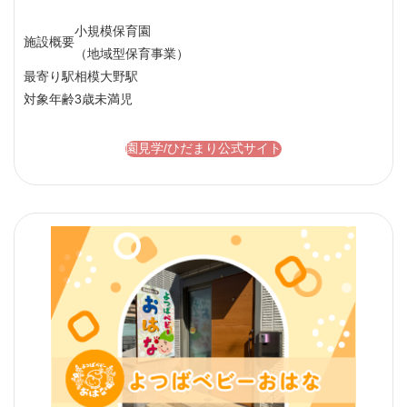
小規模保育園
施設概要
（地域型保育事業）
最寄り駅
相模大野駅
対象年齢
3歳未満児
園見学/ひだまり公式サイト