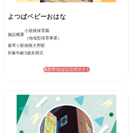
よつばベビーおはな
小規模保育園
施設概要
（地域型保育事業）
最寄り駅
相模大野駅
対象年齢
3歳未満児
園見学/おはな公式サイト