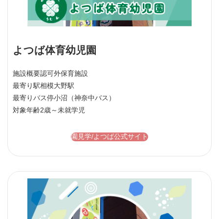
よつば体育幼児園
施設概要
認可外保育施設
最寄り駅
相模大野駅
最寄りバス停
小沼（神奈中バス）
対象年齢
2歳～未就学児
園見学/よつば公式サイト