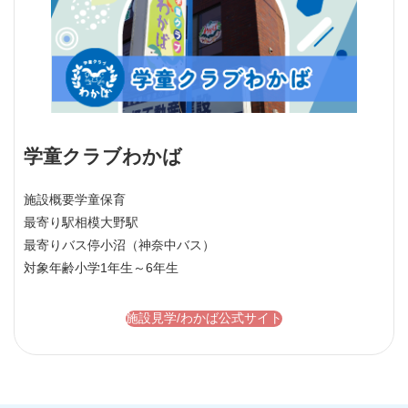
学童クラブわかば
施設概要
学童保育
最寄り駅
相模大野駅
最寄りバス停
小沼（神奈中バス）
対象年齢
小学1年生～6年生
施設見学/わかば公式サイト