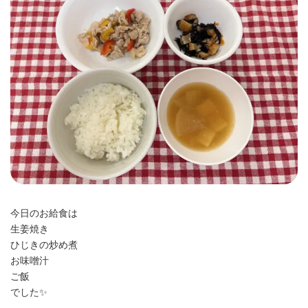
時
:
今日のお給食は
生姜焼き
ひじきの炒め煮
お味噌汁
ご飯
でした✨️