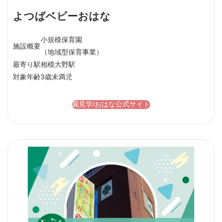
よつばベビーおはな
小規模保育園
施設概要
（地域型保育事業）
最寄り駅
相模大野駅
対象年齢
3歳未満児
園見学/おはな公式サイト