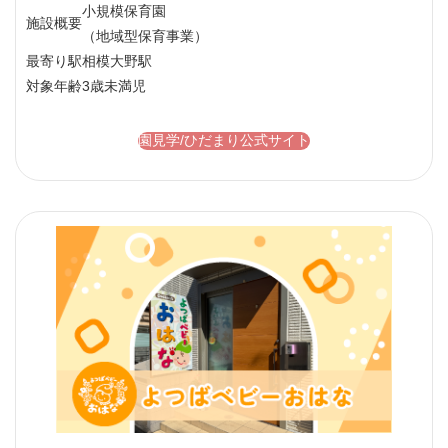
小規模保育園
施設概要
（地域型保育事業）
最寄り駅
相模大野駅
対象年齢
3歳未満児
園見学/ひだまり公式サイト