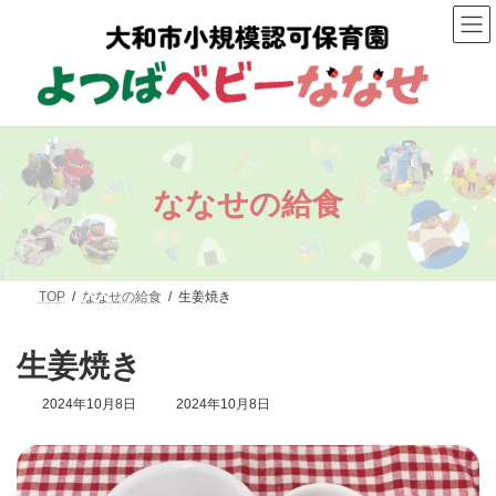
コ
ナ
ン
ビ
テ
ゲ
ン
ー
ツ
シ
へ
ョ
ス
ン
キ
に
ッ
移
プ
動
ななせの給食
TOP
ななせの給食
生姜焼き
生姜焼き
最
2024年10月8日
2024年10月8日
終
更
新
日