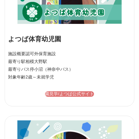
よつば体育幼児園
施設概要
認可外保育施設
最寄り駅
相模大野駅
最寄りバス停
小沼（神奈中バス）
対象年齢
2歳～未就学児
園見学/よつば公式サイト