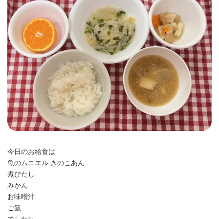
時
:
今日のお給食は
魚のムニエル きのこあん
煮びたし
みかん
お味噌汁
ご飯
でした✨️