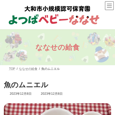
コ
ナ
ン
ビ
テ
ゲ
ン
ー
ツ
シ
へ
ョ
ス
ン
キ
に
ッ
移
プ
動
ななせの給食
TOP
ななせの給食
魚のムニエル
魚のムニエル
最
2023年12月8日
2023年12月8日
終
更
新
日