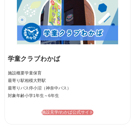
学童クラブわかば
施設概要
学童保育
最寄り駅
相模大野駅
最寄りバス停
小沼（神奈中バス）
対象年齢
小学1年生～6年生
施設見学/わかば公式サイト