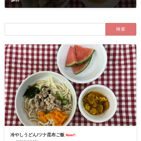
2023年12月11日
検
索:
冷やしうどん/ツナ昆布ご飯
New!!