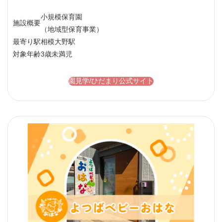
小規模保育園
施設概要
（地域型保育事業）
最寄り駅
相模大野駅
対象年齢
3歳未満児
園見学/ひだまり公式サイト