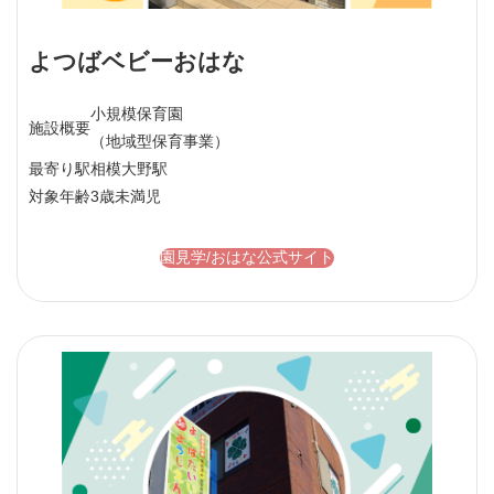
よつばベビーおはな
小規模保育園
施設概要
（地域型保育事業）
最寄り駅
相模大野駅
対象年齢
3歳未満児
園見学/おはな公式サイト